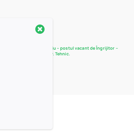
Rezultate probă interviu – postul vacant de Îngrijitor –
Serviciul Administrativ. Tehnic.
15/12/2025