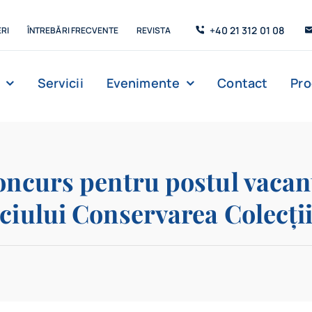
+40 21 312 01 08
RI
ÎNTREBĂRI FRECVENTE
REVISTA
Servicii
Evenimente
Contact
Pr
Management
Strada de C’Arte
Săli de lectur
concurs pentru postul vacant
iciului Conservarea Colecți