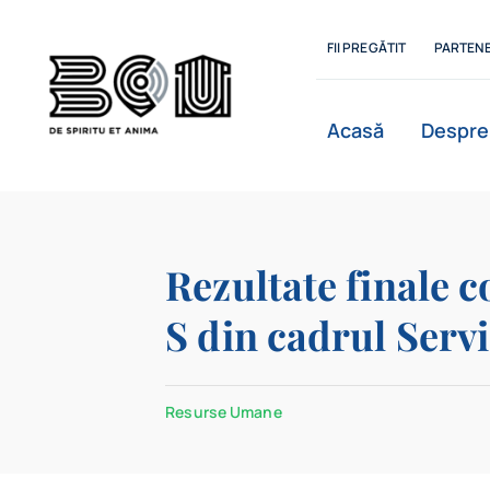
Skip
to
FII PREGĂTIT
PARTENE
content
Acasă
Despre
Istoric
Rezultate finale 
S din cadrul Serv
Departamente
Resurse Umane