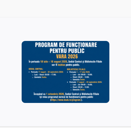
Rezultate finale – postul vacant de Îngrijitor – Serviciul
Administrativ. Tehnic.
15/12/2025