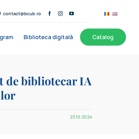
contact@bcub.ro
ogram
Biblioteca digitală
Catalog
ă
BCU în presă
Informații publice
Noutăți
 de bibliotecar IA
ilor
Filiale
23.10.2024