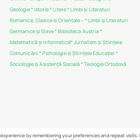
Geologie
*
Istorie
*
Litere
*
Limbi și Literaturi
Romanice, Clasice si Orientale –
*
Limbi și Literaturi
Germanice şi Slave
*
Biblioteca Austria
*
Matematicã și Informatică
*
Jurnalism şi Ştiinţele
Comunicării
*
Psihologie şi Ştiinţele Educaţiei
*
Sociologie şi Asistenţă Socială
*
Teologie Ortodoxă
 experience by remembering your preferences and repeat visits.
 „Carol I” - Toate drepturile sunt rezervate.