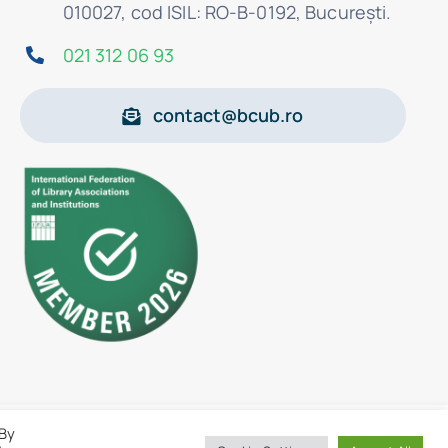
010027, cod ISIL: RO-B-0192, Bucureşti.
021 312 06 93
contact@bcub.ro
 By