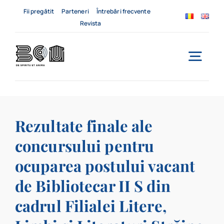
Skip
Fii pregătit
Parteneri
Întrebări frecvente
to
Revista
content
Togg
Navi
Acasă
Rezultate finale ale
Despre noi
concursului pentru
Servicii
ocuparea postului vacant
Evenimente
de Bibliotecar II S din
cadrul Filialei Litere,
Contact