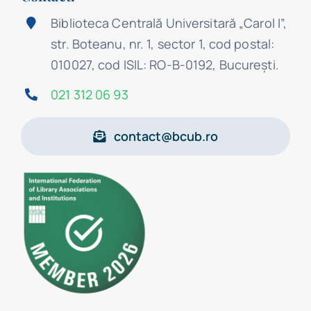
Biblioteca Centrală Universitară „Carol I”,
str. Boteanu, nr. 1, sector 1, cod postal:
010027, cod ISIL: RO-B-0192, Bucureşti.
021 312 06 93
contact@bcub.ro