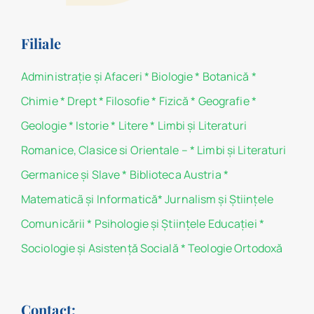
Filiale
Administraţie şi Afaceri
*
Biologie
*
Botanică
*
Chimie
*
Drept
*
Filosofie
*
Fizică
*
Geografie
*
Geologie
*
Istorie
*
Litere
*
Limbi și Literaturi
Romanice, Clasice si Orientale –
*
Limbi și Literaturi
Germanice şi Slave
*
Biblioteca Austria
*
Matematicã și Informatică
*
Jurnalism şi Ştiinţele
Comunicării
*
Psihologie şi Ştiinţele Educaţiei
*
Sociologie şi Asistenţă Socială
*
Teologie Ortodoxă
Contact: