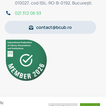
010027, cod ISIL: RO-B-0192, Bucureşti.
021 312 06 93
contact@bcub.ro
 By