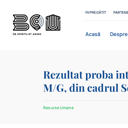
Skip
to
FII PREGĂTIT
PARTENE
content
Acasă
Despre
Istoric
Rezultat proba int
M/G, din cadrul S
Departamente
Resurse Umane