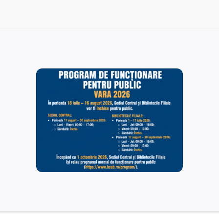
Rezultate finale – postul vacant de Îngrijitor – Serviciul
Administrativ. Tehnic.
15/12/2025