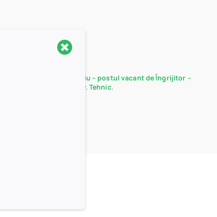
Rezultate probă interviu – postul vacant de Îngrijitor –
Serviciul Administrativ. Tehnic.
15/12/2025