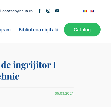
contact@bcub.ro
ogram
Biblioteca digitală
Catalog
ă
BCU în presă
Informații publice
Noutăți
de ingrijitor I
ehnic
Filiale
05.03.2024