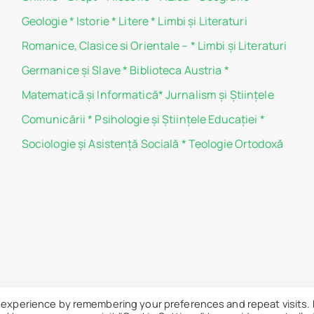
Geologie
*
Istorie
*
Litere
*
Limbi și Literaturi
Romanice, Clasice si Orientale –
*
Limbi și Literaturi
Germanice şi Slave
*
Biblioteca Austria
*
Matematicã și Informatică
*
Jurnalism şi Ştiinţele
Comunicării
*
Psihologie şi Ştiinţele Educaţiei
*
Sociologie şi Asistenţă Socială
*
Teologie Ortodoxă
 experience by remembering your preferences and repeat visits.
 „Carol I” - Toate drepturile sunt rezervate.