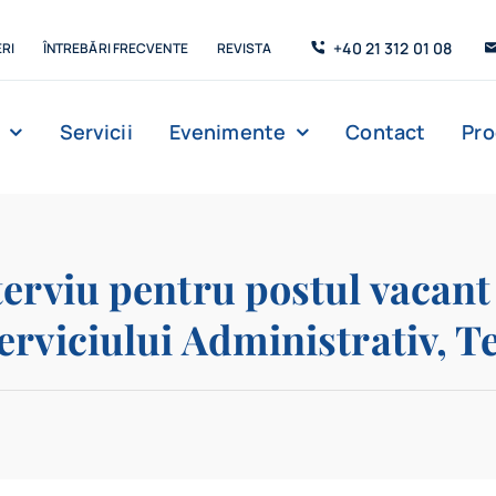
+40 21 312 01 08
RI
ÎNTREBĂRI FRECVENTE
REVISTA
Servicii
Evenimente
Contact
Pr
Management
Strada de C’Arte
Săli de lectur
erviu pentru postul vacant 
erviciului Administrativ, T