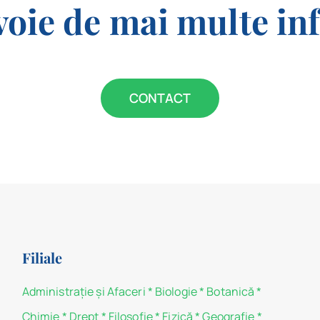
voie de mai multe in
CONTACT
Filiale
Administraţie şi Afaceri
*
Biologie
*
Botanică
*
Chimie
*
Drept
*
Filosofie
*
Fizică
*
Geografie
*