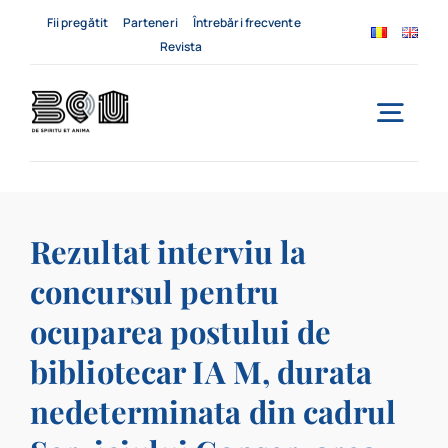
Skip
Fii pregătit
Parteneri
Întrebări frecvente
to
Revista
content
Togg
Navi
Acasă
Rezultat interviu la
Despre noi
concursul pentru
Servicii
ocuparea postului de
Evenimente
bibliotecar IA M, durata
nedeterminata din cadrul
Contact