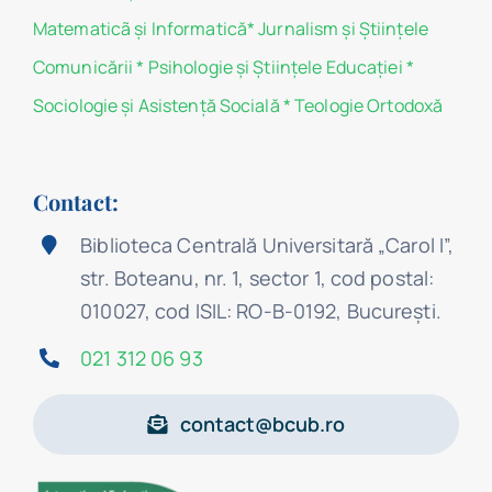
Matematicã și Informatică
*
Jurnalism şi Ştiinţele
Comunicării
*
Psihologie şi Ştiinţele Educaţiei
*
Sociologie şi Asistenţă Socială
*
Teologie Ortodoxă
Contact:
Biblioteca Centrală Universitară „Carol I”,
str. Boteanu, nr. 1, sector 1, cod postal:
010027, cod ISIL: RO-B-0192, Bucureşti.
021 312 06 93
contact@bcub.ro