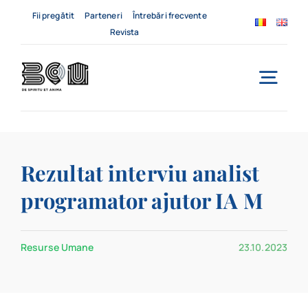
Skip
Fii pregătit
Parteneri
Întrebări frecvente
to
Revista
content
Togg
Navi
Acasă
Rezultat interviu analist
Despre noi
programator ajutor IA M
Servicii
Resurse Umane
23.10.2023
Evenimente
Contact