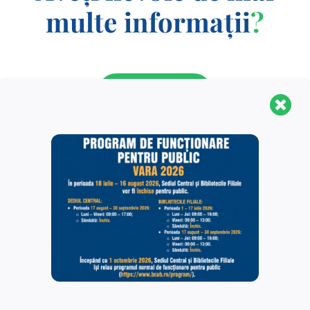
multe informații
?
CONTACT
Biblioteca Centrală Universitară „Carol I” este o
structură organizaţională complexă, fiind formată din