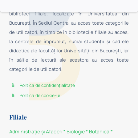
Sediul Central, Secţia Pedagogică „I.C. Petrescu” şi 16
biblioteci filiale, localizate în Universitatea din
Bucureşti. În Sediul Central au acces toate categoriile
de utilizatori, în timp ce în bibliotecile filiale au acces,
la centrele de împrumut, numai studenţii şi cadrele
didactice ale facultăților Universității din București, iar
în sălile de lectură ale acestora au acces toate
categoriile de utilizatori.
Politica de confidențialitate
Politica de cookie-uri
Filiale
Administraţie şi Afaceri
*
Biologie
*
Botanică
*