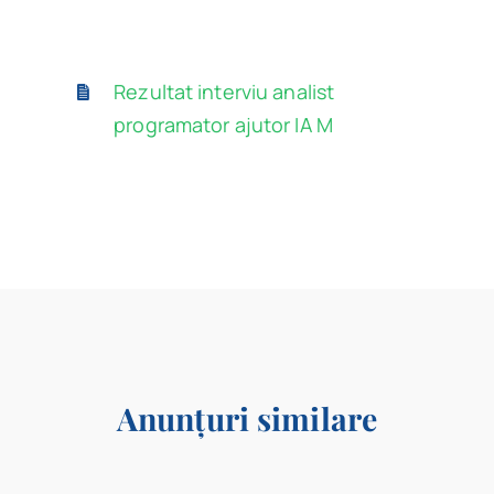
Program
Rezultat interviu analist
Biblioteca digitală
programator ajutor IA M
Catalog
Anunțuri similare