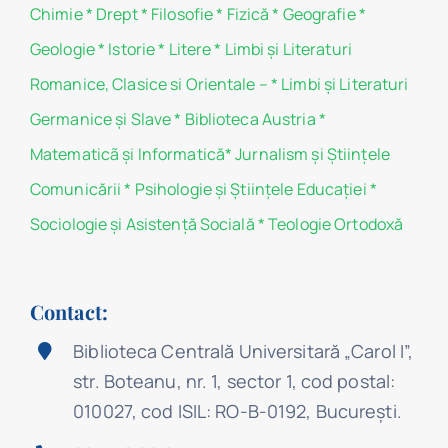
Chimie
*
Drept
*
Filosofie
*
Fizică
*
Geografie
*
Geologie
*
Istorie
*
Litere
*
Limbi și Literaturi
Romanice, Clasice si Orientale –
*
Limbi și Literaturi
Germanice şi Slave
*
Biblioteca Austria
*
Matematicã și Informatică
*
Jurnalism şi Ştiinţele
Comunicării
*
Psihologie şi Ştiinţele Educaţiei
*
Sociologie şi Asistenţă Socială
*
Teologie Ortodoxă
Contact:
Biblioteca Centrală Universitară „Carol I”,
str. Boteanu, nr. 1, sector 1, cod postal:
010027, cod ISIL: RO-B-0192, Bucureşti.