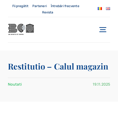
Skip
Fii pregătit
Parteneri
Întrebări frecvente
to
Revista
content
Togg
Navi
Acasă
Restitutio – Calul magazin
Despre noi
Servicii
Noutati
19.11.2025
Evenimente
Contact