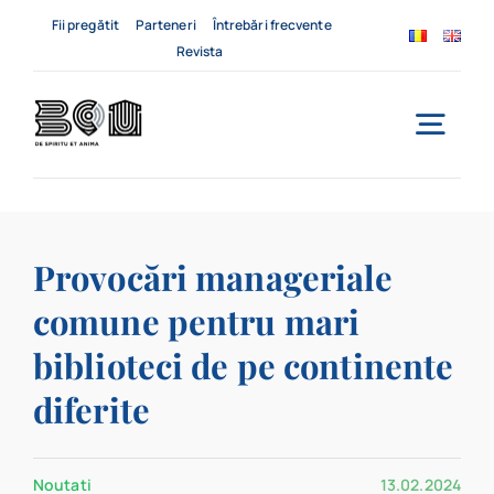
Skip
Fii pregătit
Parteneri
Întrebări frecvente
to
Revista
content
Togg
Navi
Acasă
Provocări manageriale
Despre noi
comune pentru mari
Servicii
biblioteci de pe continente
Evenimente
diferite
Contact
Noutati
13.02.2024