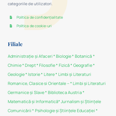
categoriile de utilizatori.
Politica de confidențialitate
Politica de cookie-uri
Filiale
Administraţie şi Afaceri
*
Biologie
*
Botanică
*
Chimie
*
Drept
*
Filosofie
*
Fizică
*
Geografie
*
Geologie
*
Istorie
*
Litere
*
Limbi și Literaturi
Romanice, Clasice si Orientale –
*
Limbi și Literaturi
Germanice şi Slave
*
Biblioteca Austria
*
Matematicã și Informatică
*
Jurnalism şi Ştiinţele
Comunicării
*
Psihologie şi Ştiinţele Educaţiei
*