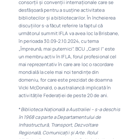
consorții și convenții internaționale care se
desfășoară pentru a susține activitatea
bibliotecilor și a bibliotecarilor. În încheierea
discuțiilor s-a făcut referire la faptul că
următorul summit IFLA va avea loc la Brisbane,
în perioada 30.09-2.10.2024, cu tema
„Împreună, mai puternici”. BCU „Carol I” este
un membru activ în IFLA, forul profesional cel
mai reprezentativ în care are loc o racordare
mondială la cele mai noi tendințe din
domeniu, for care este prezidat de doamna
Vicki McDonald, o australiancă implicată în
activitățile Federației de peste 20 de ani.
*
Biblioteca Națională a Australiei
– s-a deschis
în 1968 ca
parte a Departamentului de
Infrastructură, Transport, Dezvoltare
Regională, Comunicații și Arte. Rolul