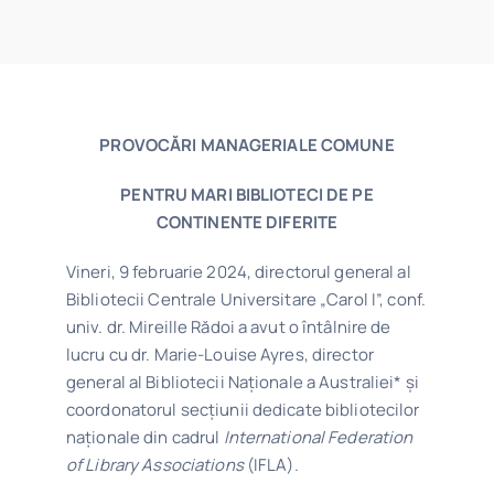
Program
Biblioteca digitală
PROVOCĂRI MANAGERIALE COMUNE
Catalog
PENTRU MARI BIBLIOTECI DE PE
CONTINENTE DIFERITE
Vineri, 9 februarie 2024, directorul general al
Bibliotecii Centrale Universitare „Carol I”, conf.
univ. dr. Mireille Rădoi a avut o întâlnire de
lucru cu dr. Marie-Louise Ayres, director
general al Bibliotecii Naționale a Australiei* și
coordonatorul secțiunii dedicate bibliotecilor
naționale din cadrul
International Federation
of Library Associations
(IFLA).