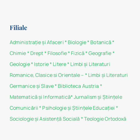
Filiale
Administraţie şi Afaceri
*
Biologie
*
Botanică
*
Chimie
*
Drept
*
Filosofie
*
Fizică
*
Geografie
*
Geologie
*
Istorie
*
Litere
*
Limbi și Literaturi
Romanice, Clasice si Orientale –
*
Limbi și Literaturi
Germanice şi Slave
*
Biblioteca Austria
*
Matematicã și Informatică
*
Jurnalism şi Ştiinţele
Comunicării
*
Psihologie şi Ştiinţele Educaţiei
*
Sociologie şi Asistenţă Socială
*
Teologie Ortodoxă