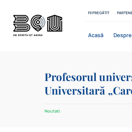
Skip
to
FII PREGĂTIT
PARTENE
content
Acasă
Despre
Istoric
Profesorul univer
Universitară „Caro
Departamente
Noutati