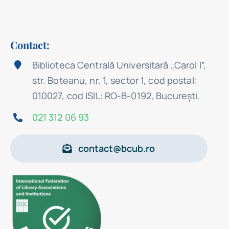
Contact:
Biblioteca Centrală Universitară „Carol I”,
str. Boteanu, nr. 1, sector 1, cod postal:
010027, cod ISIL: RO-B-0192, Bucureşti.
021 312 06 93
contact@bcub.ro