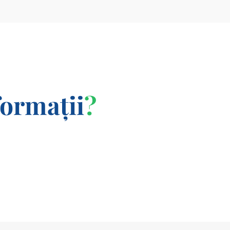
formații
?