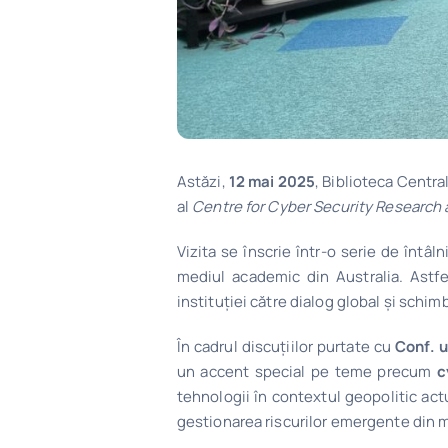
Astăzi,
12 mai 2025
, Biblioteca Centra
al
Centre for Cyber Security Research 
Vizita se înscrie într-o serie de întâl
mediul academic din Australia. Astfe
instituției către dialog global și schim
În cadrul discuțiilor purtate cu
Conf. u
un accent special pe teme precum
c
tehnologii în contextul geopolitic actu
gestionarea riscurilor emergente din m