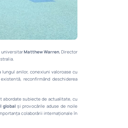
l universitar
Matthew Warren
, Director
stralia.
-a lungul anilor, conexiuni valoroase cu
a existentă, reconfirmând deschiderea
ost abordate subiecte de actualitate, cu
l global
și provocările aduse de noile
importanța colaborării internaționale în