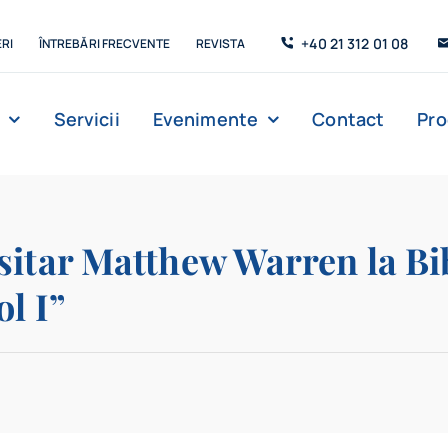
+40 21 312 01 08
RI
ÎNTREBĂRI FRECVENTE
REVISTA
Servicii
Evenimente
Contact
Pr
Management
Strada de C’Arte
Săli de lectur
sitar Matthew Warren la Bi
l I”