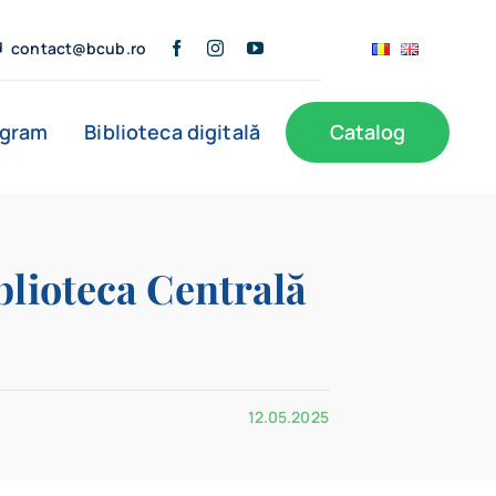
contact@bcub.ro
ogram
Biblioteca digitală
Catalog
ă
BCU în presă
Informații publice
Noutăți
blioteca Centrală
Filiale
12.05.2025