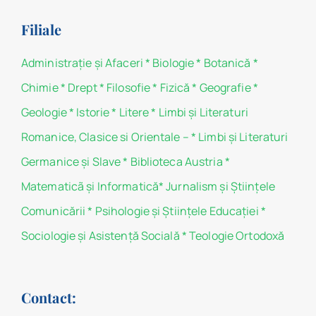
Filiale
Administraţie şi Afaceri
*
Biologie
*
Botanică
*
Chimie
*
Drept
*
Filosofie
*
Fizică
*
Geografie
*
Geologie
*
Istorie
*
Litere
*
Limbi și Literaturi
Romanice, Clasice si Orientale –
*
Limbi și Literaturi
Germanice şi Slave
*
Biblioteca Austria
*
Matematicã și Informatică
*
Jurnalism şi Ştiinţele
Comunicării
*
Psihologie şi Ştiinţele Educaţiei
*
Sociologie şi Asistenţă Socială
*
Teologie Ortodoxă
Contact: