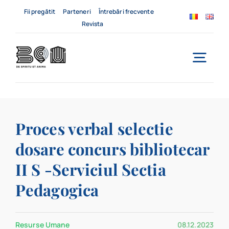
Skip
Fii pregătit
Parteneri
Întrebări frecvente
to
Revista
content
Togg
Navi
Acasă
Proces verbal selectie
Despre noi
dosare concurs bibliotecar
Servicii
II S -Serviciul Sectia
Evenimente
Pedagogica
Contact
Resurse Umane
08.12.2023