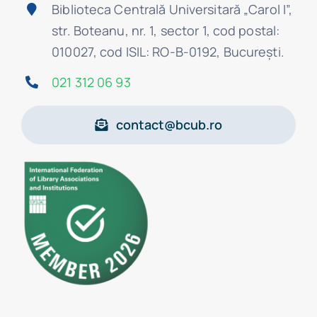
Biblioteca Centrală Universitară „Carol I”,
str. Boteanu, nr. 1, sector 1, cod postal:
010027, cod ISIL: RO-B-0192, Bucureşti.
021 312 06 93
contact@bcub.ro