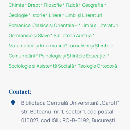
Chimie
*
Drept
*
Filosofie
*
Fizică
*
Geografie
*
Geologie
*
Istorie
*
Litere
*
Limbi și Literaturi
Romanice, Clasice si Orientale –
*
Limbi și Literaturi
Germanice şi Slave
*
Biblioteca Austria
*
Matematicã și Informatică
*
Jurnalism şi Ştiinţele
Comunicării
*
Psihologie şi Ştiinţele Educaţiei
*
Sociologie şi Asistenţă Socială
*
Teologie Ortodoxă
Contact:
Biblioteca Centrală Universitară „Carol I”,
str. Boteanu, nr. 1, sector 1, cod postal:
010027, cod ISIL: RO-B-0192, Bucureşti.