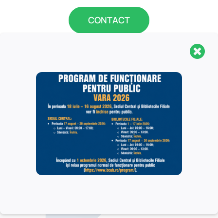
CONTACT
Biblioteca Centrală Universitară „Carol I” este o
structură organizaţională complexă, fiind formată din
Sediul Central, Secţia Pedagogică „I.C. Petrescu” şi 16
biblioteci filiale, localizate în Universitatea din
Bucureşti. În Sediul Central au acces toate categoriile