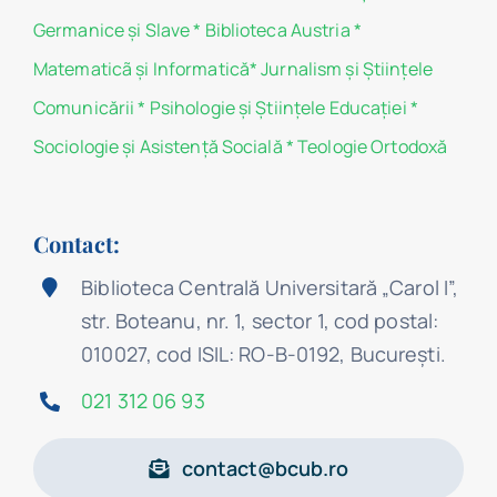
Germanice şi Slave
*
Biblioteca Austria
*
Matematicã și Informatică
*
Jurnalism şi Ştiinţele
Comunicării
*
Psihologie şi Ştiinţele Educaţiei
*
Sociologie şi Asistenţă Socială
*
Teologie Ortodoxă
Contact:
Biblioteca Centrală Universitară „Carol I”,
str. Boteanu, nr. 1, sector 1, cod postal:
010027, cod ISIL: RO-B-0192, Bucureşti.
021 312 06 93
contact@bcub.ro