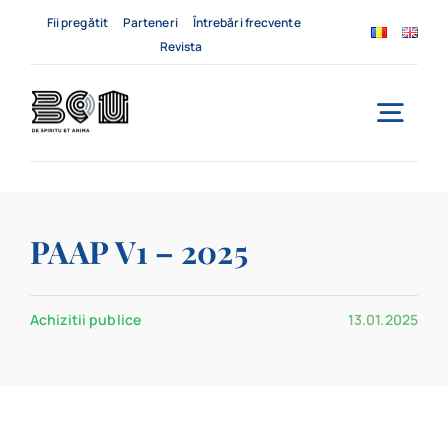
Skip
Fii pregătit
Parteneri
Întrebări frecvente
to
Revista
content
Togg
Navi
Acasă
PAAP V1 – 2025
Despre noi
Servicii
Achizitii publice
13.01.2025
Evenimente
Contact