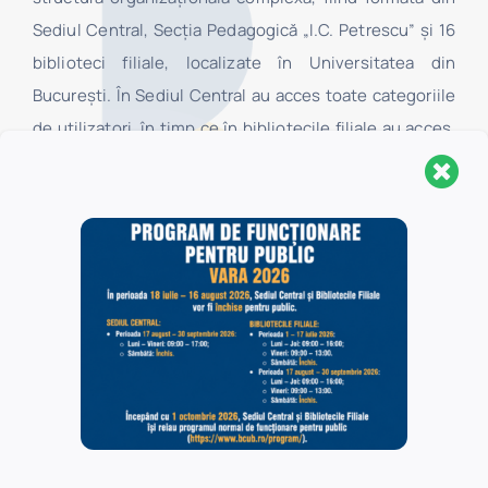
Sediul Central, Secţia Pedagogică „I.C. Petrescu” şi 16
biblioteci filiale, localizate în Universitatea din
Bucureşti. În Sediul Central au acces toate categoriile
de utilizatori, în timp ce în bibliotecile filiale au acces,
la centrele de împrumut, numai studenţii şi cadrele
didactice ale facultăților Universității din București, iar
în sălile de lectură ale acestora au acces toate
categoriile de utilizatori.
Politica de confidențialitate
Politica de cookie-uri
Filiale
Administraţie şi Afaceri
*
Biologie
*
Botanică
*