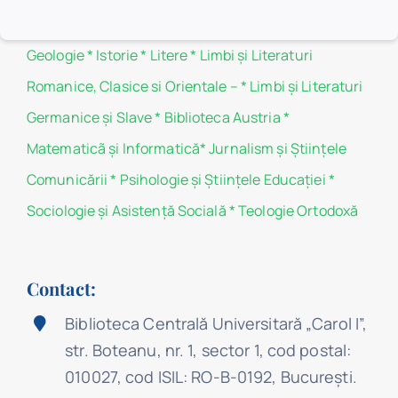
Chimie
*
Drept
*
Filosofie
*
Fizică
*
Geografie
*
Geologie
*
Istorie
*
Litere
*
Limbi și Literaturi
Romanice, Clasice si Orientale –
*
Limbi și Literaturi
Germanice şi Slave
*
Biblioteca Austria
*
Matematicã și Informatică
*
Jurnalism şi Ştiinţele
Comunicării
*
Psihologie şi Ştiinţele Educaţiei
*
Sociologie şi Asistenţă Socială
*
Teologie Ortodoxă
Contact:
Biblioteca Centrală Universitară „Carol I”,
str. Boteanu, nr. 1, sector 1, cod postal:
010027, cod ISIL: RO-B-0192, Bucureşti.