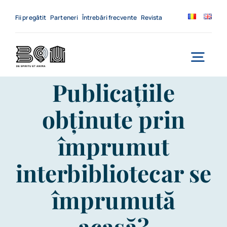
Skip
to
Fii pregătit
Parteneri
Întrebări frecvente
Revista
content
Togg
Publicațiile
Navi
Acasă
obținute prin
Despre noi
împrumut
Servicii
interbibliotecar se
Evenimente
împrumută
Contact
acasă?