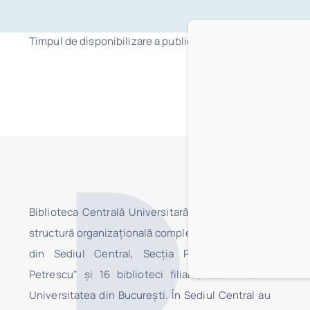
Timpul de disponibilizare a publicațiilor este de maxim 15
Biblioteca Centrală Universitară „Carol I” este o
structură organizaţională complexă, fiind formată
din Sediul Central, Secţia Pedagogică „I.C.
Petrescu” şi 16 biblioteci filiale, localizate în
Universitatea din Bucureşti. În Sediul Central au