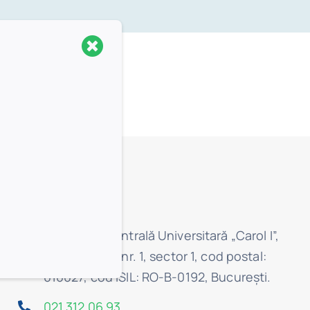
Contact:
Biblioteca Centrală Universitară „Carol I”,
str. Boteanu, nr. 1, sector 1, cod postal:
010027, cod ISIL: RO-B-0192, Bucureşti.
021 312 06 93