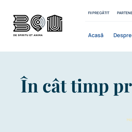
Skip
to
FII PREGĂTIT
PARTENE
content
Acasă
Despre
Istoric
În cât timp pr
Departamente
H