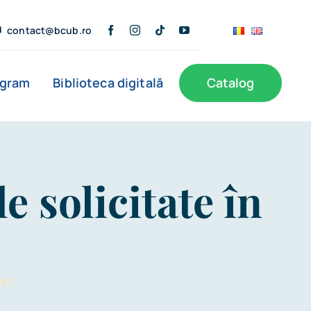
contact@bcub.ro
ogram
Biblioteca digitală
Catalog
ă
BCU în presă
Informații publice
Noutăți
e solicitate în
Filiale
ră?