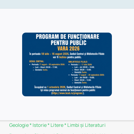
 minute.
Filiale
Administraţie şi Afaceri
*
Biologie
*
Botanică
*
Chimie
*
Drept
*
Filosofie
*
Fizică
*
Geografie
*
Geologie
*
Istorie
*
Litere
*
Limbi și Literaturi