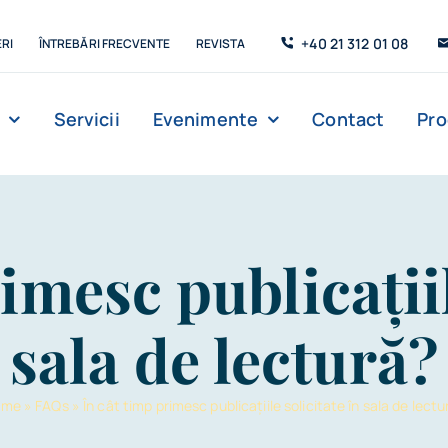
+40 21 312 01 08
RI
ÎNTREBĂRI FRECVENTE
REVISTA
Servicii
Evenimente
Contact
Pr
Management
Strada de C’Arte
Săli de lectur
imesc publicațiil
sala de lectură?
ome
»
FAQs
»
În cât timp primesc publicațiile solicitate în sala de lectu