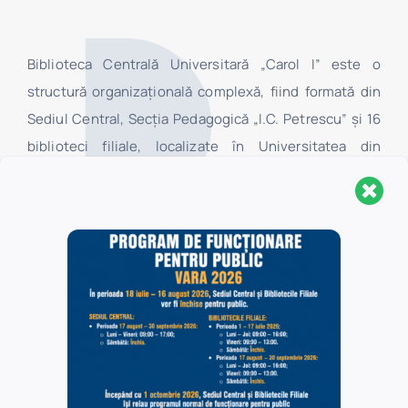
Biblioteca Centrală Universitară „Carol I” este o
structură organizaţională complexă, fiind formată din
Sediul Central, Secţia Pedagogică „I.C. Petrescu” şi 16
biblioteci filiale, localizate în Universitatea din
Bucureşti. În Sediul Central au acces toate categoriile
de utilizatori, în timp ce în bibliotecile filiale au acces,
la centrele de împrumut, numai studenţii şi cadrele
didactice ale facultăților Universității din București, iar
în sălile de lectură ale acestora au acces toate
categoriile de utilizatori.
Politica de confidențialitate
Politica de cookie-uri