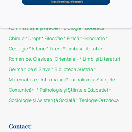
Filiale
Administraţie şi Afaceri
*
Biologie
*
Botanică
*
Chimie
*
Drept
*
Filosofie
*
Fizică
*
Geografie
*
Geologie
*
Istorie
*
Litere
*
Limbi și Literaturi
Romanice, Clasice si Orientale –
*
Limbi și Literaturi
Germanice şi Slave
*
Biblioteca Austria
*
Matematicã și Informatică
*
Jurnalism şi Ştiinţele
Comunicării
*
Psihologie şi Ştiinţele Educaţiei
*
Sociologie şi Asistenţă Socială
*
Teologie Ortodoxă
Contact: