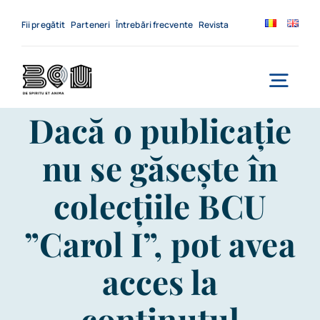
Skip
to
Fii pregătit
Parteneri
Întrebări frecvente
Revista
content
Togg
Dacă o publicație
Navi
Acasă
nu se găsește în
Despre noi
colecțiile BCU
Servicii
”Carol I”, pot avea
Evenimente
acces la
Contact
conținutul