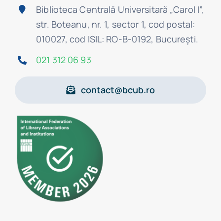
Biblioteca Centrală Universitară „Carol I”,
str. Boteanu, nr. 1, sector 1, cod postal:
010027, cod ISIL: RO-B-0192, Bucureşti.
021 312 06 93
contact@bcub.ro