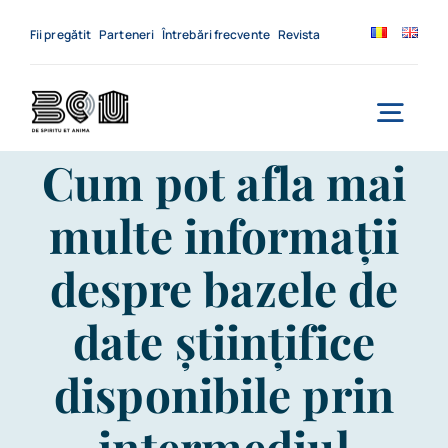
Skip
to
Fii pregătit
Parteneri
Întrebări frecvente
Revista
content
Togg
Cum pot afla mai
Navi
Acasă
multe informații
Despre noi
despre bazele de
Servicii
date științifice
Evenimente
disponibile prin
Contact
intermediul