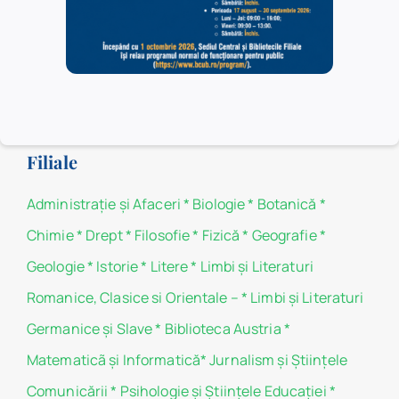
categoriile de utilizatori.
Politica de confidențialitate
Politica de cookie-uri
Filiale
Administraţie şi Afaceri
*
Biologie
*
Botanică
*
Chimie
*
Drept
*
Filosofie
*
Fizică
*
Geografie
*
Geologie
*
Istorie
*
Litere
*
Limbi și Literaturi
Romanice, Clasice si Orientale –
*
Limbi și Literaturi
Germanice şi Slave
*
Biblioteca Austria
*
Matematicã și Informatică
*
Jurnalism şi Ştiinţele
Comunicării
*
Psihologie şi Ştiinţele Educaţiei
*