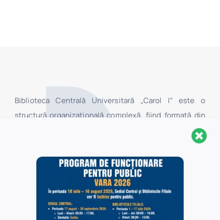
Biblioteca Centrală Universitară „Carol I” este o
structură organizaţională complexă, fiind formată din
Sediul Central, Secţia Pedagogică „I.C. Petrescu” şi 16
biblioteci filiale, localizate în Universitatea din
Bucureşti. În Sediul Central au acces toate categoriile
de utilizatori, în timp ce în bibliotecile filiale au acces,
la centrele de împrumut, numai studenţii şi cadrele
didactice ale facultăților Universității din București, iar
în sălile de lectură ale acestora au acces toate