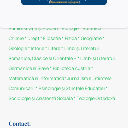
Filiale
Administraţie şi Afaceri
*
Biologie
*
Botanică
*
Chimie
*
Drept
*
Filosofie
*
Fizică
*
Geografie
*
Geologie
*
Istorie
*
Litere
*
Limbi și Literaturi
Romanice, Clasice si Orientale –
*
Limbi și Literaturi
Germanice şi Slave
*
Biblioteca Austria
*
Matematicã și Informatică
*
Jurnalism şi Ştiinţele
Comunicării
*
Psihologie şi Ştiinţele Educaţiei
*
Sociologie şi Asistenţă Socială
*
Teologie Ortodoxă
Contact: