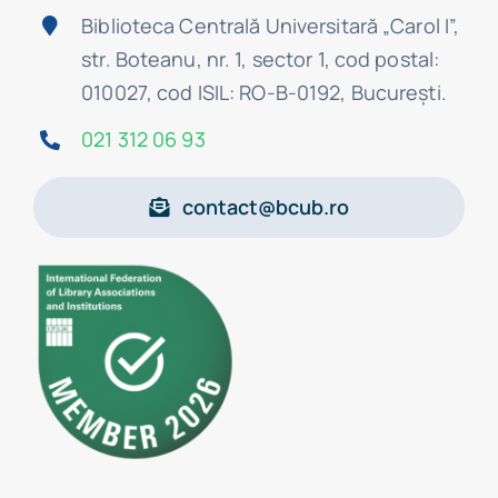
Biblioteca Centrală Universitară „Carol I”,
str. Boteanu, nr. 1, sector 1, cod postal:
010027, cod ISIL: RO-B-0192, Bucureşti.
021 312 06 93
contact@bcub.ro