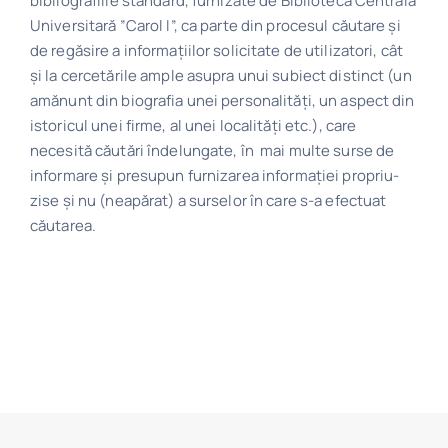
bibliografiile standard, furnizate de Biblioteca Centrală
Universitară ”Carol I”, ca parte din procesul căutare și
Program
de regăsire a informațiilor solicitate de utilizatori, cât
și la cercetările ample asupra unui subiect distinct (un
Biblioteca digitală
amănunt din biografia unei personalități, un aspect din
istoricul unei firme, al unei localități etc.), care
Catalog
necesită căutări îndelungate, în mai multe surse de
informare și presupun furnizarea informației propriu-
zise și nu (neapărat) a surselor în care s-a efectuat
căutarea.