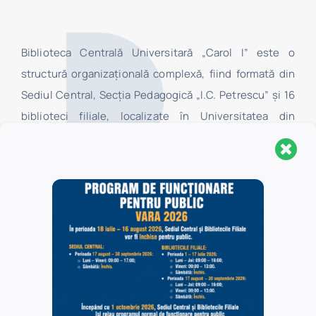
Biblioteca Centrală Universitară „Carol I” este o
structură organizaţională complexă, fiind formată din
Sediul Central, Secţia Pedagogică „I.C. Petrescu” şi 16
biblioteci filiale, localizate în Universitatea din
Bucureşti. În Sediul Central au acces toate categoriile
de utilizatori, în timp ce în bibliotecile filiale au acces,
la centrele de împrumut, numai studenţii şi cadrele
didactice ale facultăților Universității din București, iar
în sălile de lectură ale acestora au acces toate
categoriile de utilizatori.
Politica de confidențialitate
Politica de cookie-uri