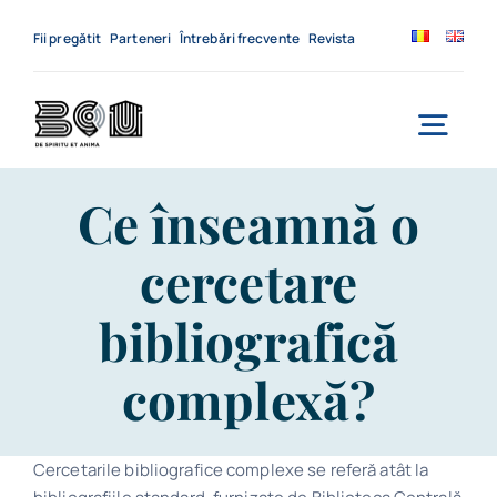
Skip
to
Fii pregătit
Parteneri
Întrebări frecvente
Revista
content
Togg
Navi
Acasă
Ce înseamnă o
cercetare
Despre noi
bibliografică
Servicii
complexă?
Evenimente
Contact
Cercetarile bibliografice complexe se referă atât la