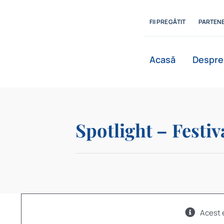
Skip
to
FII PREGĂTIT
PARTENE
content
Acasă
Despre
Spotlight – Festiv
Acest 