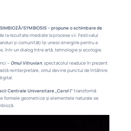
t – SIMBIOZĂ/SYMBIOSIS – propune o schimbare de
e la rezultate imediate la procese vii. Festivalul
branduri și comunități își unesc energiile pentru a
 într-un dialog între artă, tehnologie și ecologie.
inci –
Omul Vitruvian
, spectacolul readuce în prezent
astă reinterpretare, omul devine punctul de întâlnire
igital.
ecii Centrale Universitare „Carol I”
transformă
unde formele geometrice și elementele naturale se
mbioză.