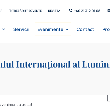
+40 21 312 01 08
RI
ÎNTREBĂRI FRECVENTE
REVISTA
Servicii
Evenimente
Contact
Pr
alul Internațional al Lumin
eveniment a trecut.