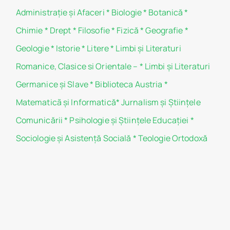
Administraţie şi Afaceri
*
Biologie
*
Botanică
*
Chimie
*
Drept
*
Filosofie
*
Fizică
*
Geografie
*
Geologie
*
Istorie
*
Litere
*
Limbi și Literaturi
Romanice, Clasice si Orientale –
*
Limbi și Literaturi
Germanice şi Slave
*
Biblioteca Austria
*
Matematicã și Informatică
*
Jurnalism şi Ştiinţele
Comunicării
*
Psihologie şi Ştiinţele Educaţiei
*
Sociologie şi Asistenţă Socială
*
Teologie Ortodoxă