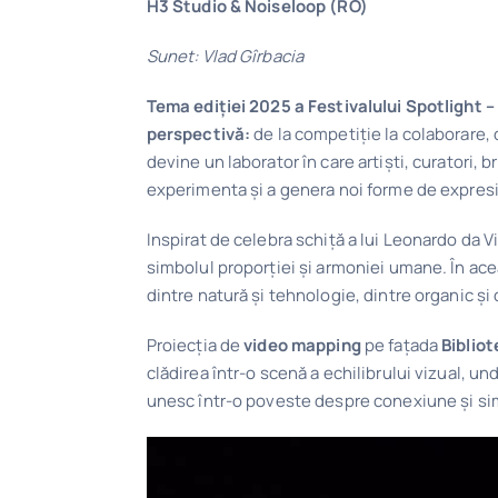
H3 Studio & Noiseloop (RO)
Sunet: Vlad Gîrbacia
Tema ediției 2025 a Festivalului Spotligh
perspectivă:
de la competiție la colaborare, d
devine un laborator în care artiști, curatori, 
experimenta și a genera noi forme de expresie,
Inspirat de celebra schiță a lui Leonardo da V
simbolul proporției și armoniei umane. În ace
dintre natură și tehnologie, dintre organic și d
Proiecția de
video mapping
pe fațada
Bibliot
clădirea într-o scenă a echilibrului vizual, 
unesc într-o poveste despre conexiune și si