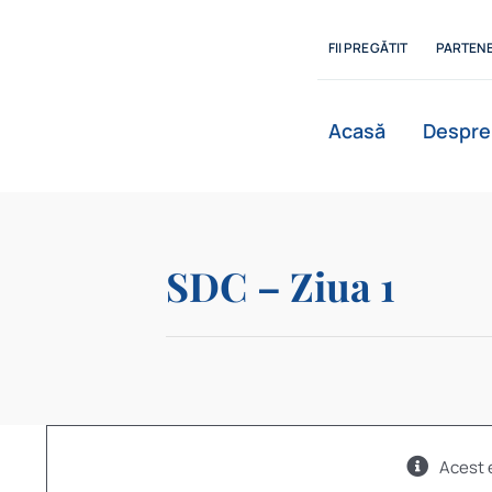
Skip
to
FII PREGĂTIT
PARTENE
content
Acasă
Despre
SDC – Ziua 1
Acest 