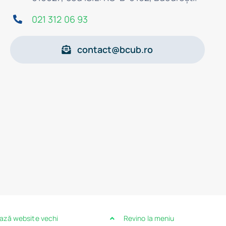
021 312 06 93
contact@bcub.ro
ază website vechi
Revino la meniu