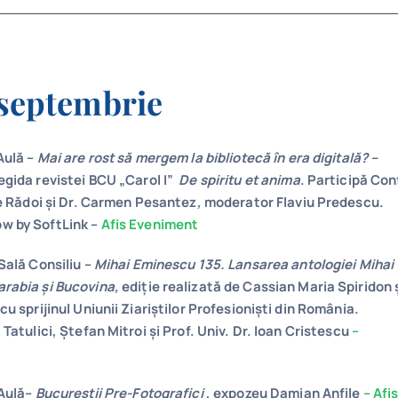
6 septembrie
ulă –
Mai are rost să mergem la bibliotecă în era digitală? –
gida revistei BCU „Carol I”
De spiritu et anima
. Participă Con
le Rădoi și Dr. Carmen Pesantez
,
moderator Flaviu Predescu.
w by SoftLink –
Afis Eveniment
Sală Consiliu –
Mihai Eminescu 135. Lansarea antologiei Mihai
rabia și Bucovina,
ediție realizată de Cassian Maria Spiridon 
cu sprijinul Uniunii Ziariștilor Profesioniști din România.
 Tatulici, Ștefan Mitroi și Prof. Univ. Dr. Ioan Cristescu
–
Aulă
–
Bucureștii Pre-Fotografici
, expozeu Damian Anfile
– Afi