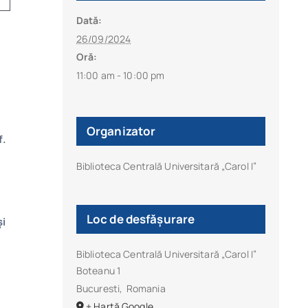
Dată:
26/09/2024
Oră:
11:00 am - 10:00 pm
Organizator
f.
Biblioteca Centrală Universitară „Carol I”
Loc de desfășurare
și
Biblioteca Centrală Universitară „Carol I”
Boteanu 1
Bucuresti
,
Romania
s
+ Hartă Google