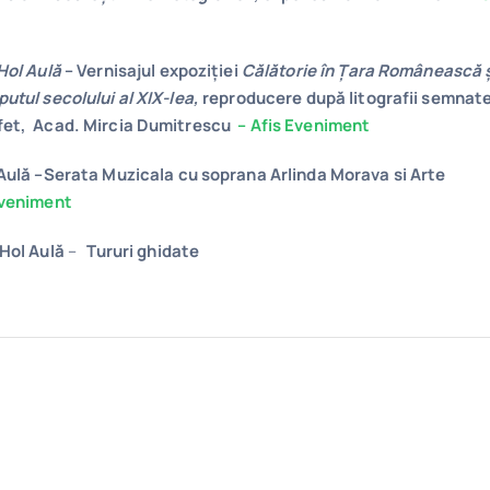
Hol Aulă
– Vernisajul expoziției
Călătorie în Țara Românească ș
utul secolului al XIX-lea,
reproducere după litografii semnat
fet, Acad. Mircia Dumitrescu
– Afis Eveniment
Aulă
–Serata Muzicala
cu soprana Arlinda Morava si Arte
eveniment
Hol Aulă
–
Tururi ghidate