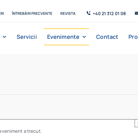
+40 21 312 01 08
RI
ÎNTREBĂRI FRECVENTE
REVISTA
Servicii
Evenimente
Contact
Pr
eveniment a trecut.