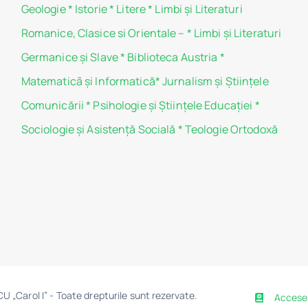
Geologie
*
Istorie
*
Litere
*
Limbi și Literaturi
Romanice, Clasice si Orientale –
*
Limbi și Literaturi
Germanice şi Slave
*
Biblioteca Austria
*
Matematicã și Informatică
*
Jurnalism şi Ştiinţele
Comunicării
*
Psihologie şi Ştiinţele Educaţiei
*
Sociologie şi Asistenţă Socială
*
Teologie Ortodoxă
 „Carol I” - Toate drepturile sunt rezervate.
Accese