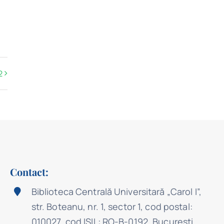
2
Contact:
Biblioteca Centrală Universitară „Carol I”,
str. Boteanu, nr. 1, sector 1, cod postal:
010027, cod ISIL: RO-B-0192, Bucureşti.