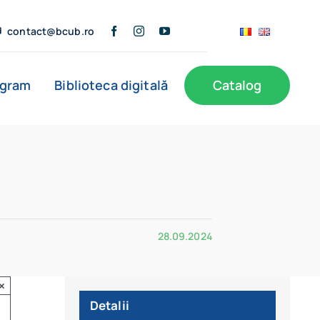
contact@bcub.ro
ogram
Biblioteca digitală
Catalog
28.09.2024
×
Detalii