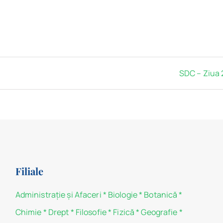
SDC – Ziua 
Filiale
Administraţie şi Afaceri
*
Biologie
*
Botanică
*
Chimie
*
Drept
*
Filosofie
*
Fizică
*
Geografie
*