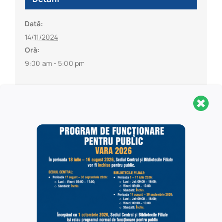
Dată:
14/11/2024
Oră:
9:00 am - 5:00 pm
Organizator
UEFISCDI