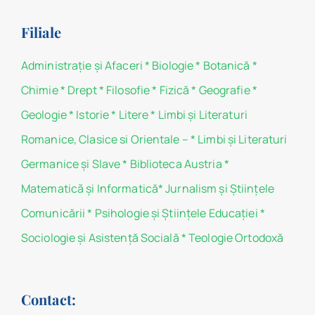
Filiale
Administraţie şi Afaceri
*
Biologie
*
Botanică
*
Chimie
*
Drept
*
Filosofie
*
Fizică
*
Geografie
*
Geologie
*
Istorie
*
Litere
*
Limbi și Literaturi
Romanice, Clasice si Orientale –
*
Limbi și Literaturi
Germanice şi Slave
*
Biblioteca Austria
*
Matematicã și Informatică
*
Jurnalism şi Ştiinţele
Comunicării
*
Psihologie şi Ştiinţele Educaţiei
*
Sociologie şi Asistenţă Socială
*
Teologie Ortodoxă
Contact: