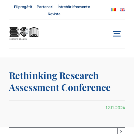
Skip
Fii pregătit
Parteneri
Întrebări frecvente
to
Revista
content
Togg
Navi
Acasă
Rethinking Research
Despre noi
Assessment Conference
Servicii
12.11.2024
Evenimente
Contact
×