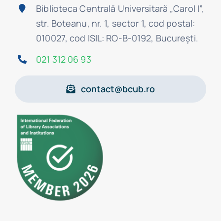
Biblioteca Centrală Universitară „Carol I”,
str. Boteanu, nr. 1, sector 1, cod postal:
010027, cod ISIL: RO-B-0192, Bucureşti.
021 312 06 93
contact@bcub.ro