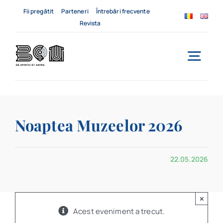
Skip
Fii pregătit
Parteneri
Întrebări frecvente
to
Revista
content
Togg
Navi
Acasă
Noaptea Muzeelor 2026
Despre noi
Servicii
22.05.2026
Evenimente
×
Contact
Acest eveniment a trecut.