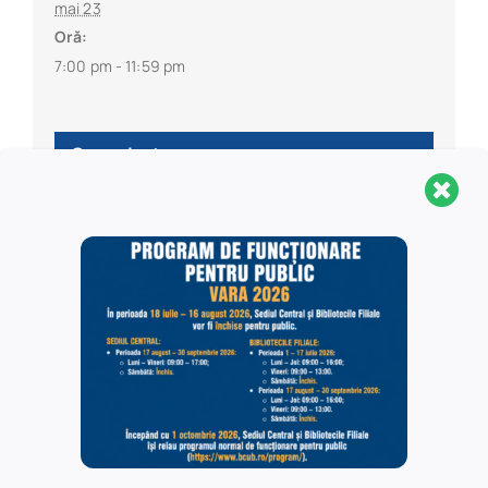
mai 23
Oră:
7:00 pm - 11:59 pm
Organizator
Biblioteca Centrală Universitară ”Carol I”