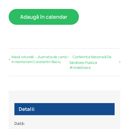
Adaugă în calendar
Masă rotundă – „Ilustrația de carte /
Conferința Națională De
In memoriam Constantin Baciu
Sănătate Publică
#UndeDoare
Detalii
Dată: