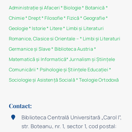
Administraţie şi Afaceri
*
Biologie
*
Botanică
*
Chimie
*
Drept
*
Filosofie
*
Fizică
*
Geografie
*
Geologie
*
Istorie
*
Litere
*
Limbi și Literaturi
Romanice, Clasice si Orientale –
*
Limbi și Literaturi
Germanice şi Slave
*
Biblioteca Austria
*
Matematicã și Informatică
*
Jurnalism şi Ştiinţele
Comunicării
*
Psihologie şi Ştiinţele Educaţiei
*
Sociologie şi Asistenţă Socială
*
Teologie Ortodoxă
Contact:
Biblioteca Centrală Universitară „Carol I”,
str. Boteanu, nr. 1, sector 1, cod postal: