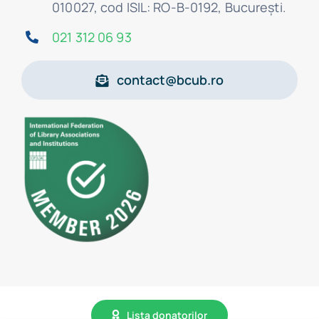
010027, cod ISIL: RO-B-0192, Bucureşti.
021 312 06 93
contact@bcub.ro
Lista donatorilor