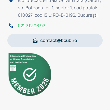
Biblioteca Centrală Universitară „Carol I”,
str. Boteanu, nr. 1, sector 1, cod postal:
010027, cod ISIL: RO-B-0192, Bucureşti.
021 312 06 93
contact@bcub.ro