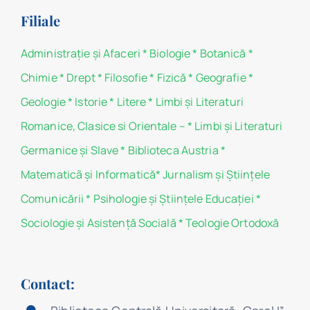
Filiale
Administraţie şi Afaceri
*
Biologie
*
Botanică
*
Chimie
*
Drept
*
Filosofie
*
Fizică
*
Geografie
*
Geologie
*
Istorie
*
Litere
*
Limbi și Literaturi
Romanice, Clasice si Orientale –
*
Limbi și Literaturi
Germanice şi Slave
*
Biblioteca Austria
*
Matematicã și Informatică
*
Jurnalism şi Ştiinţele
Comunicării
*
Psihologie şi Ştiinţele Educaţiei
*
Sociologie şi Asistenţă Socială
*
Teologie Ortodoxă
Contact: