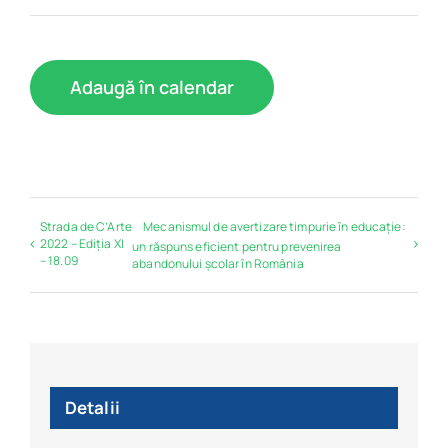
Adaugă în calendar
Strada de C’Arte
Mecanismul de avertizare timpurie în educație:
2022 – Ediția XI
un răspuns eficient pentru prevenirea
– 18.09
abandonului școlar în România
Detalii