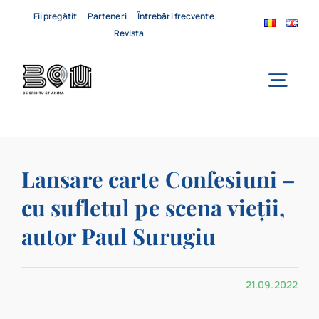
Skip
Fii pregătit
Parteneri
Întrebări frecvente
to
Revista
content
Togg
Navi
Acasă
Lansare carte Confesiuni –
Despre noi
cu sufletul pe scena vieții,
Servicii
autor Paul Surugiu
Evenimente
21.09.2022
Contact