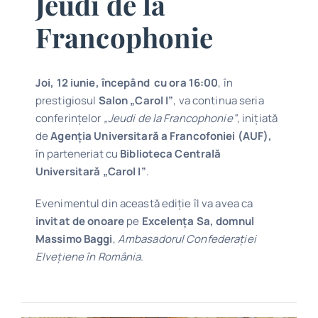
Jeudi de la
Francophonie
Joi, 12 iunie, începând cu ora 16:00
, în
prestigiosul
Salon „Carol I”
, va continua seria
conferințelor
„Jeudi de la Francophonie”
, inițiată
de
Agenția Universitară a Francofoniei (AUF),
în parteneriat cu
Biblioteca Centrală
Universitară „Carol I”
.
Evenimentul din această ediție îl va avea ca
invitat de onoare
pe
Excelența Sa, domnul
Massimo Baggi
,
Ambasadorul Confederației
Elvețiene în România
.