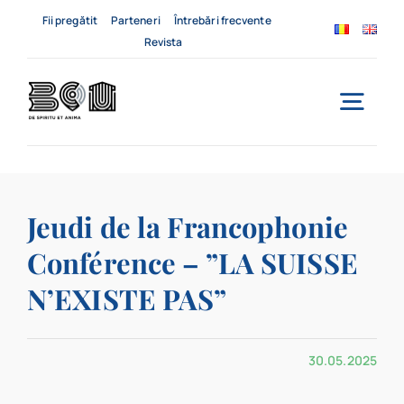
Skip
Fii pregătit
Parteneri
Întrebări frecvente
to
Revista
content
Togg
Navi
Acasă
Jeudi de la Francophonie
Despre noi
Conférence – ”LA SUISSE
Servicii
N’EXISTE PAS”
Evenimente
30.05.2025
Contact