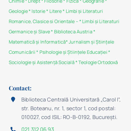
Chimie
*
Drept
*
Filosofie
*
Fizică
*
Geografie
*
Geologie
*
Istorie
*
Litere
*
Limbi și Literaturi
Romanice, Clasice si Orientale –
*
Limbi și Literaturi
Germanice şi Slave
*
Biblioteca Austria
*
Matematicã și Informatică
*
Jurnalism şi Ştiinţele
Comunicării
*
Psihologie şi Ştiinţele Educaţiei
*
Sociologie şi Asistenţă Socială
*
Teologie Ortodoxă
Contact:
Biblioteca Centrală Universitară „Carol I”,
str. Boteanu, nr. 1, sector 1, cod postal:
010027, cod ISIL: RO-B-0192, Bucureşti.
021 312 06 93