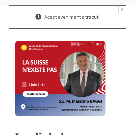
Program
×
Acest eveniment a trecut.
Biblioteca digitală
Catalog