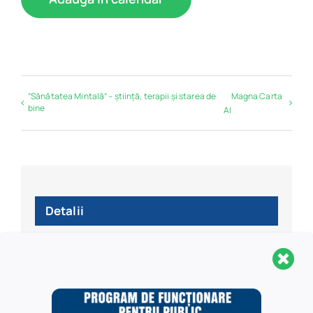
”Sănătatea Mintală” – știință, terapii și starea de
Magna Carta
bine
AI
Detalii
Dată:
12/06/2025
Oră:
4:00 pm