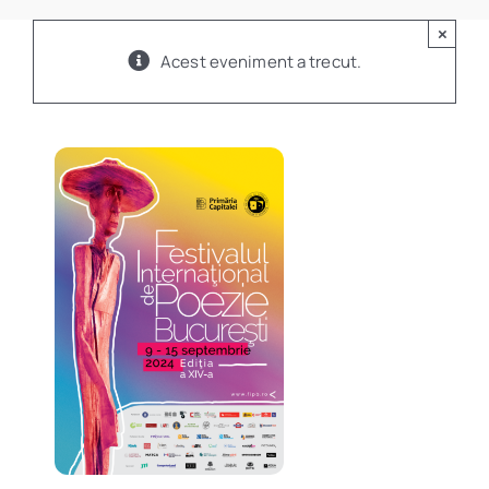
Program
×
Acest eveniment a trecut.
Biblioteca digitală
Catalog