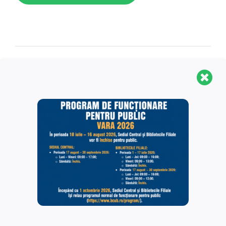
Forumul Studentilor Romani de
Deschiderea oficială a
Pretutindeni
FIPB
Detalii
Începe:
09/09/2024 @ 5:00 pm
Se termină:
15/09/2024 @ 10:00 pm