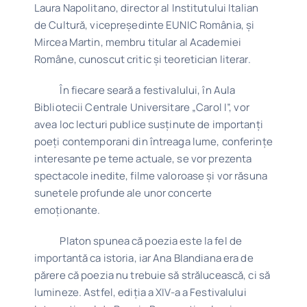
Laura Napolitano, director al Institutului Italian
de Cultură, vicepreședinte EUNIC România, și
Mircea Martin, membru titular al Academiei
Române, cunoscut critic și teoretician literar.
În fiecare seară a festivalului, în Aula
Bibliotecii Centrale Universitare „Carol I”, vor
avea loc lecturi publice susținute de importanți
poeți contemporani din întreaga lume, conferințe
interesante pe teme actuale, se vor prezenta
spectacole inedite, filme valoroase și vor răsuna
sunetele profunde ale unor concerte
emoționante.
Platon spunea că poezia este la fel de
importantă ca istoria, iar Ana Blandiana era de
părere că poezia nu trebuie să strălucească, ci să
lumineze. Astfel, ediția a XIV-a a Festivalului