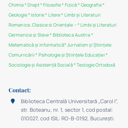
Chimie
*
Drept
*
Filosofie
*
Fizică
*
Geografie
*
Geologie
*
Istorie
*
Litere
*
Limbi și Literaturi
Romanice, Clasice si Orientale –
*
Limbi și Literaturi
Germanice şi Slave
*
Biblioteca Austria
*
Matematicã și Informatică
*
Jurnalism şi Ştiinţele
Comunicării
*
Psihologie şi Ştiinţele Educaţiei
*
Sociologie şi Asistenţă Socială
*
Teologie Ortodoxă
Contact:
Biblioteca Centrală Universitară „Carol I”,
str. Boteanu, nr. 1, sector 1, cod postal:
010027, cod ISIL: RO-B-0192, Bucureşti.