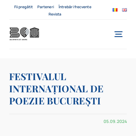
Skip
Fii pregătit
Parteneri
Întrebări frecvente
to
Revista
content
Togg
Navi
Acasă
FESTIVALUL
Despre noi
INTERNAȚIONAL DE
Servicii
POEZIE BUCUREȘTI
Evenimente
05.09.2024
Contact