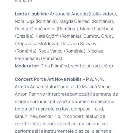
Române
Lecturi publice:
Antonella Anedda (Italia, video),
Nora Iuga (România), Magda Cârneci (România),
Denisa Comănescu (România), Marco Lucchesi
(Brazilia), Kata Győrfi (România), Dumitru Crudu
(Republica Moldova), Octavian Soviany
(România), Radu Vancu (România), Nicolae
Prelipceanu (România).
Moderator:
Dinu Flămând, scriitor și traducător
Concert Porta Art Nova Nobilis – P.A.N.N.
Artiștii Ansamblului Cameral de Muzică Veche
Anton Pann vor interpreta compoziții semnate de
marele cărturar, utilizând instrumente specifice
timpului în care ele au fost compuse – oud,
kanun, ney, bendir, riq. În concert, alături de
aceste instrumente specifice, muzicienii vor
performa și la instrumentele clasice, clarinet și