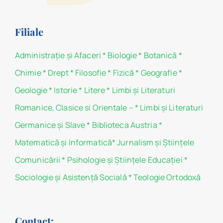
Filiale
Administraţie şi Afaceri
*
Biologie
*
Botanică
*
Chimie
*
Drept
*
Filosofie
*
Fizică
*
Geografie
*
Geologie
*
Istorie
*
Litere
*
Limbi și Literaturi
Romanice, Clasice si Orientale –
*
Limbi și Literaturi
Germanice şi Slave
*
Biblioteca Austria
*
Matematicã și Informatică
*
Jurnalism şi Ştiinţele
Comunicării
*
Psihologie şi Ştiinţele Educaţiei
*
Sociologie şi Asistenţă Socială
*
Teologie Ortodoxă
Contact: