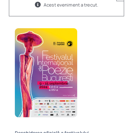
Acest eveniment a trecut.
Program
Biblioteca digitală
Catalog
Deschiderea oficială a festivalului