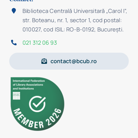
Biblioteca Centrală Universitară „Carol I”,
str. Boteanu, nr. 1, sector 1, cod postal:
010027, cod ISIL: RO-B-0192, Bucureşti.
021 312 06 93
contact@bcub.ro