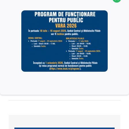
Adaugă în calendar
FESTIVALUL INTERNAȚIONAL DE POEZIE
Spectacol „Viața e un
BUCUREȘTI
poem”