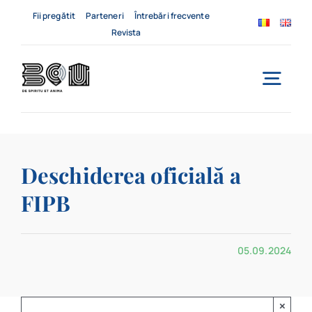
Skip
Fii pregătit
Parteneri
Întrebări frecvente
to
Revista
content
Togg
Navi
Acasă
Deschiderea oficială a
Despre noi
FIPB
Servicii
05.09.2024
Evenimente
Contact
×