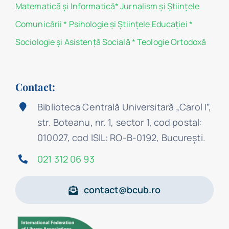
Matematicã și Informatică
*
Jurnalism şi Ştiinţele
Comunicării
*
Psihologie şi Ştiinţele Educaţiei
*
Sociologie şi Asistenţă Socială
*
Teologie Ortodoxă
Contact:
Biblioteca Centrală Universitară „Carol I”,
str. Boteanu, nr. 1, sector 1, cod postal:
010027, cod ISIL: RO-B-0192, Bucureşti.
021 312 06 93
contact@bcub.ro