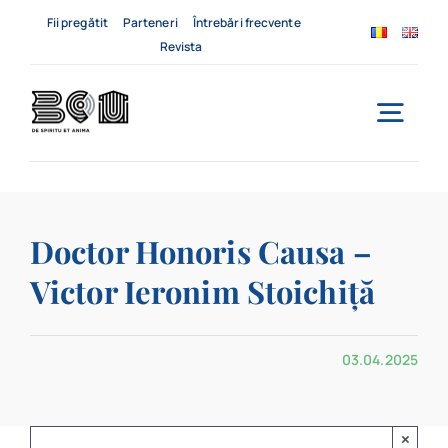
Skip
Fii pregătit
Parteneri
Întrebări frecvente
to
Revista
content
Togg
Navi
Acasă
Doctor Honoris Causa –
Despre noi
Victor Ieronim Stoichiță
Servicii
03.04.2025
Evenimente
Contact
×