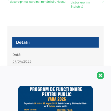
despre primul cardinal român Iuliu Hossu
Victor Ieronim
Stoichiță
Detalii
Dată:
07/04/2025
Oră:
1:30 pm
Organizator
Facultatea de Litere a Universității din București /