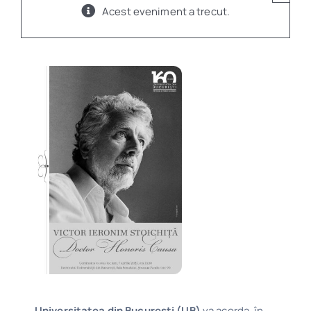
Acest eveniment a trecut.
Program
Biblioteca digitală
Catalog
Universitatea din București (UB)
va acorda, în