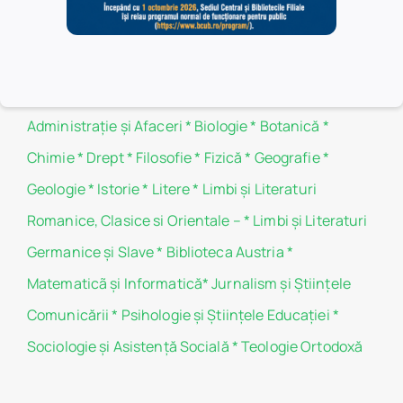
Politica de cookie-uri
Filiale
Administraţie şi Afaceri
*
Biologie
*
Botanică
*
Chimie
*
Drept
*
Filosofie
*
Fizică
*
Geografie
*
Geologie
*
Istorie
*
Litere
*
Limbi și Literaturi
Romanice, Clasice si Orientale –
*
Limbi și Literaturi
Germanice şi Slave
*
Biblioteca Austria
*
Matematicã și Informatică
*
Jurnalism şi Ştiinţele
Comunicării
*
Psihologie şi Ştiinţele Educaţiei
*
Sociologie şi Asistenţă Socială
*
Teologie Ortodoxă