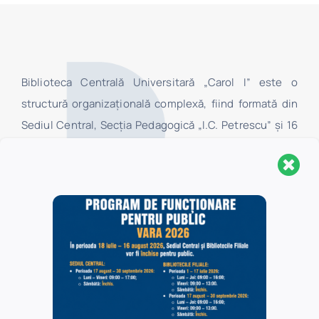
Biblioteca Centrală Universitară „Carol I” este o
structură organizaţională complexă, fiind formată din
Sediul Central, Secţia Pedagogică „I.C. Petrescu” şi 16
biblioteci filiale, localizate în Universitatea din
Bucureşti. În Sediul Central au acces toate categoriile
de utilizatori, în timp ce în bibliotecile filiale au acces,
la centrele de împrumut, numai studenţii şi cadrele
didactice ale facultăților Universității din București, iar
în sălile de lectură ale acestora au acces toate
categoriile de utilizatori.
Politica de confidențialitate