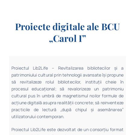
Program
Proiecte digitale ale BCU
Biblioteca digitală
„Carol I”
Catalog
Proiectul Lib2Life – Revitalizarea bibliotecilor și a
patrimoniului cultural prin tehnologii avansate îşi propune
să revitalizeze rolul bibliotecilor, instituţii cheie în
procesul educaţional; să revalorizeze un patrimoniu
cultural pus în umbră de magnetismul noilor formule de
acţiune digitală asupra realităţii concrete; să reinventeze
practicile de lectură „după chipul şi asemănarea”
utilizatorului contemporan.
Proiectul Lib2Life este dezvoltat de un consorţiu format