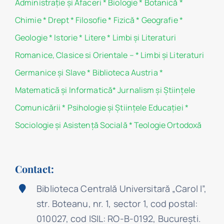
Administraţie şi Afaceri
*
Biologie
*
Botanică
*
Chimie
*
Drept
*
Filosofie
*
Fizică
*
Geografie
*
Geologie
*
Istorie
*
Litere
*
Limbi și Literaturi
Romanice, Clasice si Orientale –
*
Limbi și Literaturi
Germanice şi Slave
*
Biblioteca Austria
*
Matematicã și Informatică
*
Jurnalism şi Ştiinţele
Comunicării
*
Psihologie şi Ştiinţele Educaţiei
*
Sociologie şi Asistenţă Socială
*
Teologie Ortodoxă
Contact:
Biblioteca Centrală Universitară „Carol I”,
str. Boteanu, nr. 1, sector 1, cod postal:
010027, cod ISIL: RO-B-0192, Bucureşti.