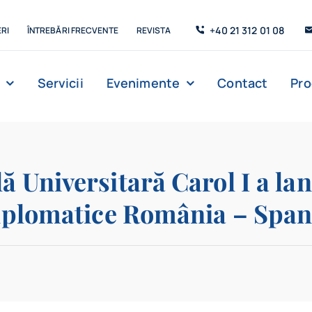
+40 21 312 01 08
RI
ÎNTREBĂRI FRECVENTE
REVISTA
Servicii
Evenimente
Contact
Pr
Management
Strada de C’Arte
Săli de lectur
ă Universitară Carol I a la
 diplomatice România – Span