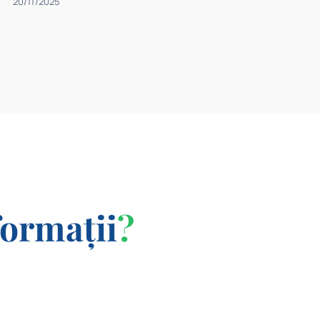
20/11/2025
formații
?