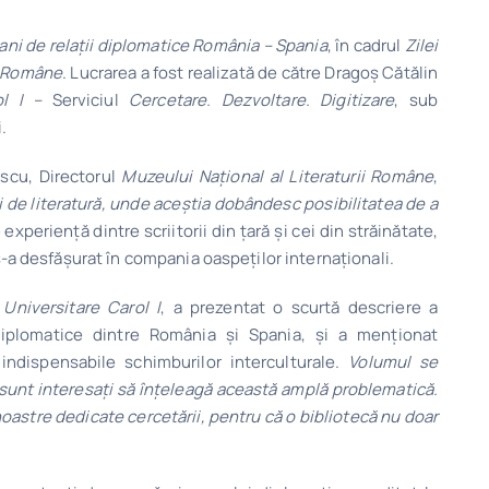
ani de relații diplomatice România – Spania
, în cadrul
Zilei
ii Române
. Lucrarea a fost realizată de către Dragoș Cătălin
l I
–
Serviciul
Cercetare. Dezvoltare. Digitizare
, sub
.
escu, Directorul
Muzeului Național al Literaturii Române
,
 de literatură, unde aceștia dobândesc posibilitatea de a
experiență dintre scriitorii din țară și cei din străinătate,
s-a desfășurat în compania oaspeților internaționali.
 Universitare Carol I
, a prezentat o scurtă descriere a
diplomatice dintre România și Spania, și a menționat
indispensabile schimburilor interculturale.
Volumul se
e sunt interesați să înțeleagă această amplă problematică.
noastre dedicate cercetării, pentru că o bibliotecă nu doar