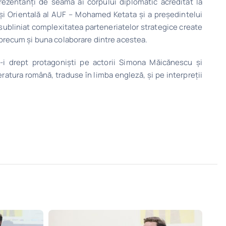
rezentanți de seamă ai corpului diplomatic acreditat la
 și Orientală al AUF – Mohamed Ketata și a președintelui
u subliniat complexitatea parteneriatelor strategice create
, precum și buna colaborare dintre acestea.
-i drept protagoniști pe actorii Simona Măicănescu și
eratura română, traduse în limba engleză, și pe interpreții