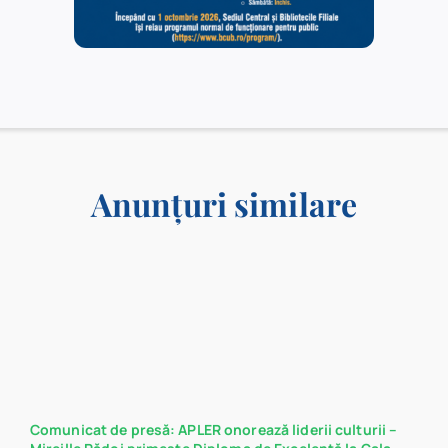
Anunțuri similare
Comunicat de presă: APLER onorează liderii culturii –