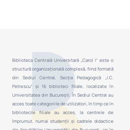
Biblioteca Centrală Universitară „Carol I” este o
structură organizaţională complexă, fiind formată
din Sediul Central, Secţia Pedagogică „I.C.
Petrescu” şi 16 biblioteci filiale, localizate în
Universitatea din Bucureşti. În Sediul Central au
acces toate categoriile de utilizatori, în timp ce în
bibliotecile filiale au acces, la centrele de
împrumut, numai studenţii şi cadrele didactice
ale facultăților Universității din București, iar în