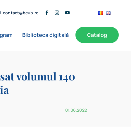
contact@bcub.ro
ogram
Biblioteca digitală
Catalog
ă
BCU în presă
Informații publice
Noutăți
nsat volumul 140
ia
Filiale
01.06.2022