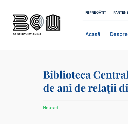
Skip
to
FII PREGĂTIT
PARTENE
content
Acasă
Despre
Istoric
Biblioteca Central
de ani de relații
Departamente
Noutati