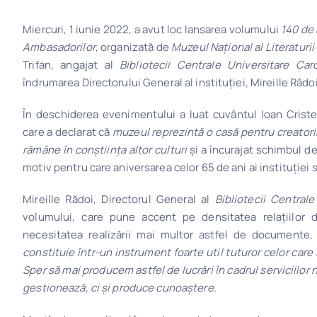
Miercuri, 1 iunie 2022, a avut loc lansarea volumului
140 de 
Ambasadorilor
, organizată de
Muzeul Național al Literatur
Trifan, angajat al
Bibliotecii Centrale Universitare Caro
îndrumarea Directorului General al instituției, Mireille Rădoi
În deschiderea evenimentului a luat cuvântul Ioan Crist
care a declarat că
muzeul reprezintă o casă pentru creatorii
rămâne în conștiința altor culturi
și a încurajat schimbul de 
motiv pentru care aniversarea celor 65 de ani ai instituției 
Mireille Rădoi, Directorul General al
Bibliotecii Centrale
volumului, care pune accent pe densitatea relațiilor 
necesitatea realizării mai multor astfel de documente, 
constituie într-un instrument foarte util tuturor celor car
Sper să mai producem astfel de lucrări în cadrul serviciilor 
gestionează, ci și produce cunoaștere.