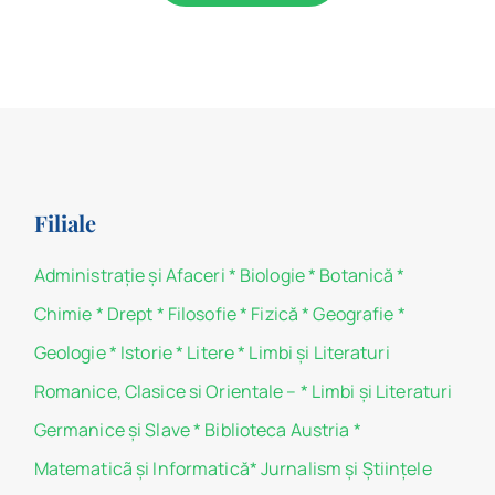
Filiale
Administraţie şi Afaceri
*
Biologie
*
Botanică
*
Chimie
*
Drept
*
Filosofie
*
Fizică
*
Geografie
*
Geologie
*
Istorie
*
Litere
*
Limbi și Literaturi
Romanice, Clasice si Orientale –
*
Limbi și Literaturi
Germanice şi Slave
*
Biblioteca Austria
*
Matematicã și Informatică
*
Jurnalism şi Ştiinţele