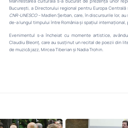
Manifestarea culturală s-a bucurat de prezența unor rep
București, a Directorului regional pentru Europa Centrală
CNR-UNESCO
– Madlen Șerban, care, în discursurile lor, a
de-a lungul timpului între România și spațiul internațional
Evenimentul s-a încheiat cu momente artistice, avându
Claudiu Bleonț, care au susținut un recital de poezii din lit
de muzică jazz, Mircea Tiberian și Nadia Trohin.