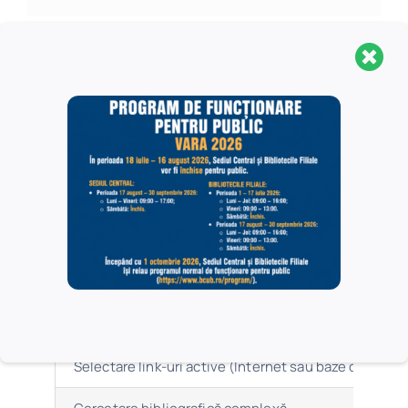
Tarife pentru toate
categoriile de
utilizatori
Serviciu
Selectare şi listare titluri din catalogul online al BC
Selectare titluri din baze de date științifice, pentru 
Selectare link-uri active (Internet sau baze de date ș