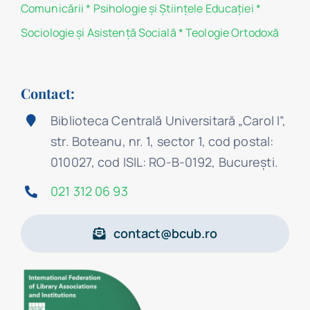
Comunicării
*
Psihologie şi Ştiinţele Educaţiei
*
Sociologie şi Asistenţă Socială
*
Teologie Ortodoxă
Contact:
Biblioteca Centrală Universitară „Carol I”,
str. Boteanu, nr. 1, sector 1, cod postal:
010027, cod ISIL: RO-B-0192, Bucureşti.
021 312 06 93
contact@bcub.ro