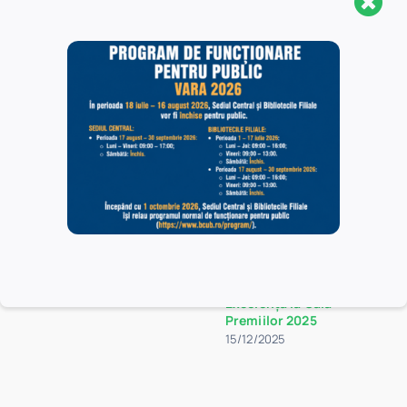
Anunțuri similare
Noaptea Muzeelor 2026
Comunicat de presă:
(Comunicat de Presă
APLER onorează liderii
Post-Event)
culturii – Mireille Rădoi
primește Diploma de
26/05/2026
Excelență la Gala
Premiilor 2025
15/12/2025