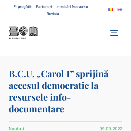
Skip
Fii pregătit
Parteneri
Întrebări frecvente
to
Revista
content
Togg
Navi
Acasă
B.C.U. „Carol I” sprijină
Despre noi
accesul democratic la
Servicii
resursele info-
Evenimente
documentare
Contact
Noutati
09.09.2022