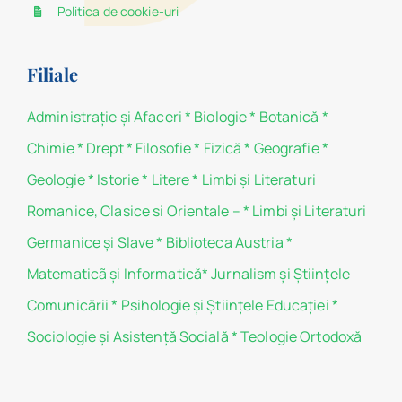
Politica de cookie-uri
Filiale
Administraţie şi Afaceri
*
Biologie
*
Botanică
*
Chimie
*
Drept
*
Filosofie
*
Fizică
*
Geografie
*
Geologie
*
Istorie
*
Litere
*
Limbi și Literaturi
Romanice, Clasice si Orientale –
*
Limbi și Literaturi
Germanice şi Slave
*
Biblioteca Austria
*
Matematicã și Informatică
*
Jurnalism şi Ştiinţele
Comunicării
*
Psihologie şi Ştiinţele Educaţiei
*
Sociologie şi Asistenţă Socială
*
Teologie Ortodoxă