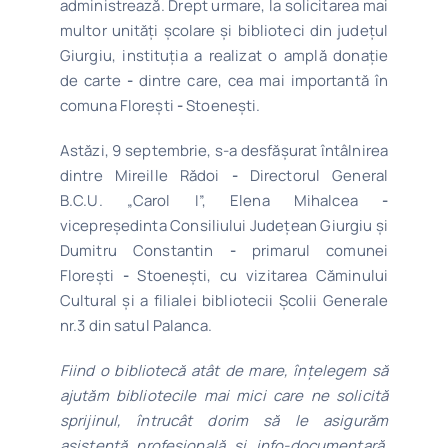
administrează. Drept urmare, la solicitarea mai
multor unități școlare și biblioteci din județul
Giurgiu, instituția a realizat o amplă donație
de carte
-
dintre care, cea mai importantă în
comuna Florești
-
Stoenești.
Astăzi, 9 septembrie, s-a desfășurat întâlnirea
dintre Mireille Rădoi
-
Directorul General
B.C.U. „Carol I”, Elena Mihalcea
-
vicepreședinta Consiliului Județean Giurgiu și
Dumitru Constantin
-
primarul comunei
Florești
-
Stoenești, cu vizitarea Căminului
Cultural și a filialei bibliotecii Școlii Generale
nr.3 din satul Palanca.
Fiind o bibliotecă atât de mare, înțelegem să
ajutăm bibliotecile mai mici care ne solicită
sprijinul, întrucât dorim să le asigurăm
asistență profesională și info-documentară,