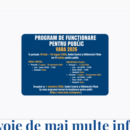
Rezultate finale – postul vacant de Îngrijitor – Serviciul
Administrativ. Tehnic.
15/12/2025
voie de mai multe in