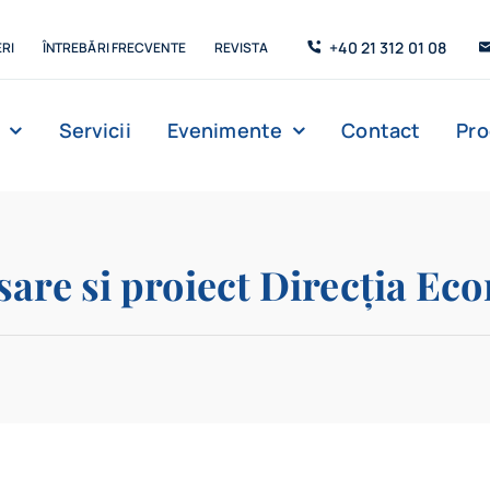
+40 21 312 01 08
RI
ÎNTREBĂRI FRECVENTE
REVISTA
Servicii
Evenimente
Contact
Pr
Management
Strada de C’Arte
Săli de lectur
sare si proiect Direcția Ec