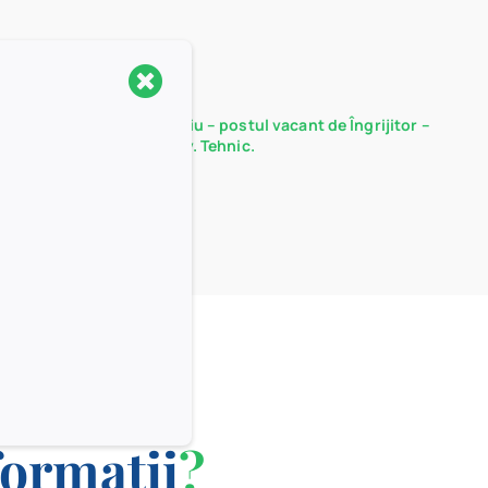
Rezultate probă interviu – postul vacant de Îngrijitor –
Serviciul Administrativ. Tehnic.
15/12/2025
formații
?