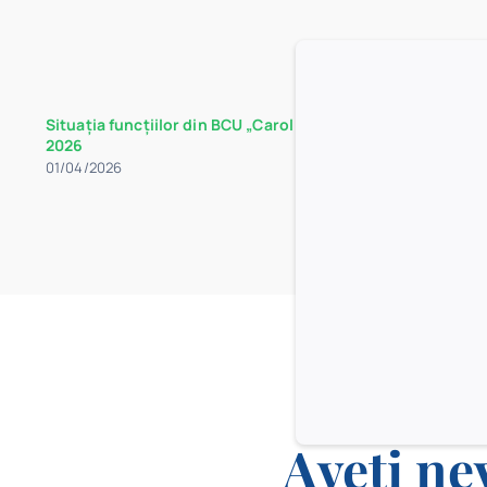
Situația funcțiilor din BCU „Carol I” la data de 30 martie
2026
01/04/2026
Aveți ne