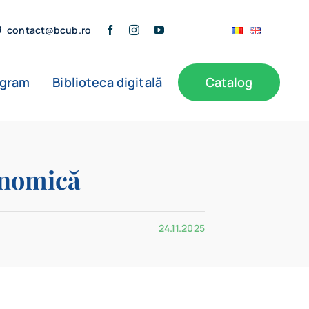
contact@bcub.ro
ogram
Biblioteca digitală
Catalog
ă
BCU în presă
Informații publice
Noutăți
onomică
Filiale
24.11.2025