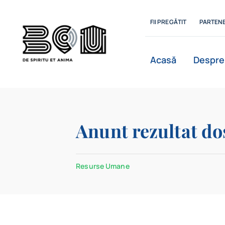
Skip
to
FII PREGĂTIT
PARTENE
content
Acasă
Despre
Istoric
Anunt rezultat do
Departamente
Resurse Umane