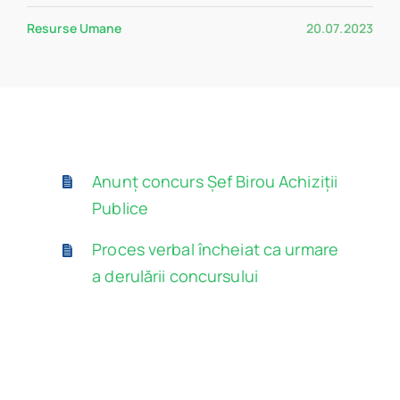
Program
Resurse Umane
20.07.2023
Biblioteca digitală
Catalog
Anunț concurs Șef Birou Achiziții
Publice
Proces verbal încheiat ca urmare
a derulării concursului