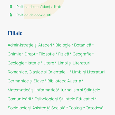
Politica de confidențialitate
Politica de cookie-uri
Filiale
Administraţie şi Afaceri
*
Biologie
*
Botanică
*
Chimie
*
Drept
*
Filosofie
*
Fizică
*
Geografie
*
Geologie
*
Istorie
*
Litere
*
Limbi și Literaturi
Romanice, Clasice si Orientale –
*
Limbi și Literaturi
Germanice şi Slave
*
Biblioteca Austria
*
Matematicã și Informatică
*
Jurnalism şi Ştiinţele
Comunicării
*
Psihologie şi Ştiinţele Educaţiei
*
Sociologie şi Asistenţă Socială
*
Teologie Ortodoxă