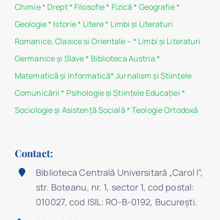
Chimie
*
Drept
*
Filosofie
*
Fizică
*
Geografie
*
Geologie
*
Istorie
*
Litere
*
Limbi și Literaturi
Romanice, Clasice si Orientale –
*
Limbi și Literaturi
Germanice şi Slave
*
Biblioteca Austria
*
Matematicã și Informatică
*
Jurnalism şi Ştiinţele
Comunicării
*
Psihologie şi Ştiinţele Educaţiei
*
Sociologie şi Asistenţă Socială
*
Teologie Ortodoxă
Contact:
Biblioteca Centrală Universitară „Carol I”,
str. Boteanu, nr. 1, sector 1, cod postal:
010027, cod ISIL: RO-B-0192, Bucureşti.