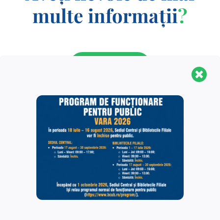
multe informații
?
CONTACT
Biblioteca Centrală Universitară „Carol I” este o
structură organizaţională complexă, fiind formată din