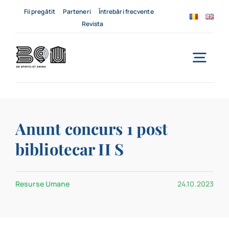
Skip
Fii pregătit
Parteneri
Întrebări frecvente
to
Revista
content
Togg
Navi
Acasă
Anunt concurs 1 post
Despre noi
bibliotecar II S
Servicii
Resurse Umane
24.10.2023
Evenimente
Contact