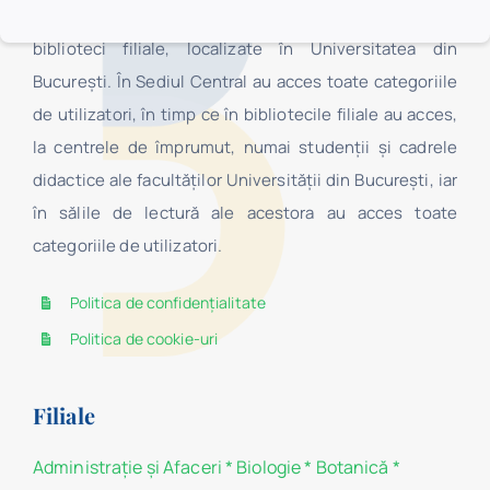
Sediul Central, Secţia Pedagogică „I.C. Petrescu” şi 16
biblioteci filiale, localizate în Universitatea din
Bucureşti. În Sediul Central au acces toate categoriile
de utilizatori, în timp ce în bibliotecile filiale au acces,
la centrele de împrumut, numai studenţii şi cadrele
didactice ale facultăților Universității din București, iar
în sălile de lectură ale acestora au acces toate
categoriile de utilizatori.
Politica de confidențialitate
Politica de cookie-uri
Filiale
Administraţie şi Afaceri
*
Biologie
*
Botanică
*