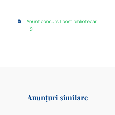
Program
Anunt concurs 1 post bibliotecar
Biblioteca digitală
II S
Catalog
Anunțuri similare