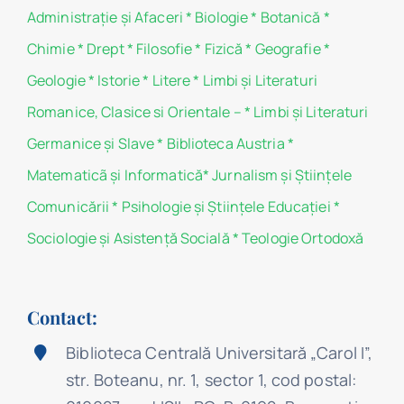
Administraţie şi Afaceri
*
Biologie
*
Botanică
*
Chimie
*
Drept
*
Filosofie
*
Fizică
*
Geografie
*
Geologie
*
Istorie
*
Litere
*
Limbi și Literaturi
Romanice, Clasice si Orientale –
*
Limbi și Literaturi
Germanice şi Slave
*
Biblioteca Austria
*
Matematicã și Informatică
*
Jurnalism şi Ştiinţele
Comunicării
*
Psihologie şi Ştiinţele Educaţiei
*
Sociologie şi Asistenţă Socială
*
Teologie Ortodoxă
Contact:
Biblioteca Centrală Universitară „Carol I”,
str. Boteanu, nr. 1, sector 1, cod postal: