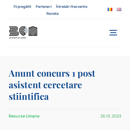
Skip
Fii pregătit
Parteneri
Întrebări frecvente
to
Revista
content
Togg
Navi
Acasă
Anunt concurs 1 post
Despre noi
asistent cercetare
Servicii
stiintifica
Evenimente
Resurse Umane
26.10.2023
Contact