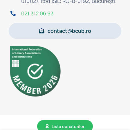
010027, cod ISIL: RO-B-0192, Bucureşti.
021 312 06 93
contact@bcub.ro
Lista donatorilor