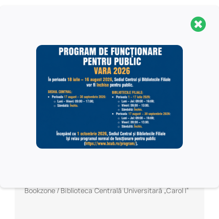
Detalii
Dată:
18/06/2025
Oră:
6:00 pm
Organizator
Bookzone / Biblioteca Centrală Universitară „Carol I”