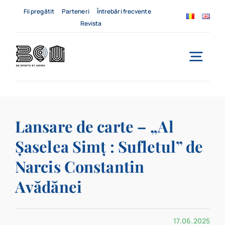
Skip
Fii pregătit
Parteneri
Întrebări frecvente
to
Revista
content
Togg
Navi
Acasă
Lansare de carte – „Al
Despre noi
Șaselea Simț : Sufletul” de
Servicii
Narcis Constantin
Evenimente
Avădănei
Contact
17.06.2025