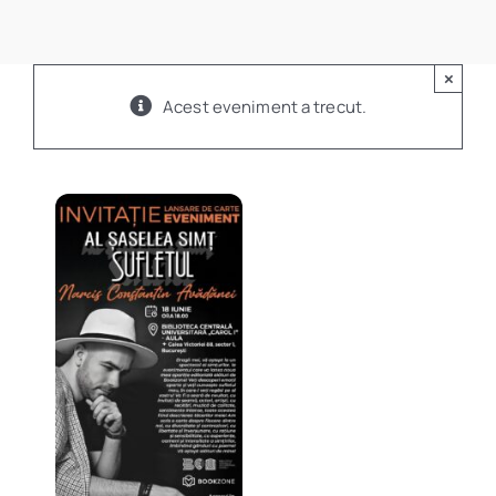
Program
×
Biblioteca digitală
Acest eveniment a trecut.
Catalog