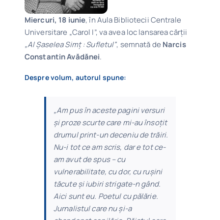
Miercuri, 18 iunie
, în Aula Bibliotecii Centrale
Universitare „Carol I”, va avea loc lansarea cărții
„Al Șaselea Simț : Sufletul”
, semnată de
Narcis
Constantin Avădănei
.
Despre volum, autorul spune:
„Am pus în aceste pagini versuri
și proze scurte care mi-au însoțit
drumul print-un deceniu de trăiri.
Nu-i tot ce am scris, dar e tot ce-
am avut de spus – cu
vulnerabilitate, cu dor, cu rușini
tăcute și iubiri strigate-n gând.
Aici sunt eu. Poetul cu pălărie.
Jurnalistul care nu și-a