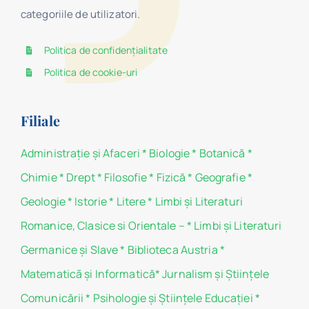
categoriile de utilizatori.
Politica de confidențialitate
Politica de cookie-uri
Filiale
Administraţie şi Afaceri
*
Biologie
*
Botanică
*
Chimie
*
Drept
*
Filosofie
*
Fizică
*
Geografie
*
Geologie
*
Istorie
*
Litere
*
Limbi și Literaturi
Romanice, Clasice si Orientale –
*
Limbi și Literaturi
Germanice şi Slave
*
Biblioteca Austria
*
Matematicã și Informatică
*
Jurnalism şi Ştiinţele
Comunicării
*
Psihologie şi Ştiinţele Educaţiei
*