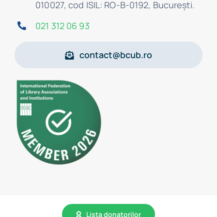
010027, cod ISIL: RO-B-0192, Bucureşti.
021 312 06 93
contact@bcub.ro
Lista donatorilor