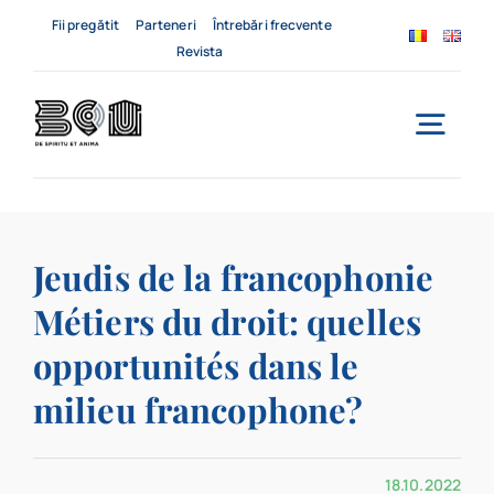
Skip
Fii pregătit
Parteneri
Întrebări frecvente
to
Revista
content
Togg
Navi
Acasă
Jeudis de la francophonie
Despre noi
Métiers du droit: quelles
Servicii
opportunités dans le
Evenimente
milieu francophone?
Contact
18.10.2022