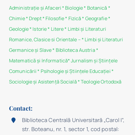
Administraţie şi Afaceri
*
Biologie
*
Botanică
*
Chimie
*
Drept
*
Filosofie
*
Fizică
*
Geografie
*
Geologie
*
Istorie
*
Litere
*
Limbi și Literaturi
Romanice, Clasice si Orientale –
*
Limbi și Literaturi
Germanice şi Slave
*
Biblioteca Austria
*
Matematicã și Informatică
*
Jurnalism şi Ştiinţele
Comunicării
*
Psihologie şi Ştiinţele Educaţiei
*
Sociologie şi Asistenţă Socială
*
Teologie Ortodoxă
Contact:
Biblioteca Centrală Universitară „Carol I”,
str. Boteanu, nr. 1, sector 1, cod postal: