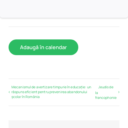
Adaugă în calendar
Mecanismul de avertizare timpurie în educație: un
Jeudis de
răspuns eficient pentru prevenirea abandonului
la
școlar în România
francophonie