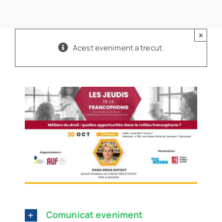
Program
×
Biblioteca digitală
Acest eveniment a trecut.
Catalog
Comunicat eveniment