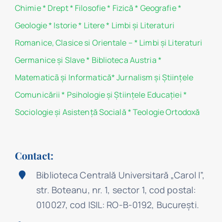
Chimie
*
Drept
*
Filosofie
*
Fizică
*
Geografie
*
Geologie
*
Istorie
*
Litere
*
Limbi și Literaturi
Romanice, Clasice si Orientale –
*
Limbi și Literaturi
Germanice şi Slave
*
Biblioteca Austria
*
Matematicã și Informatică
*
Jurnalism şi Ştiinţele
Comunicării
*
Psihologie şi Ştiinţele Educaţiei
*
Sociologie şi Asistenţă Socială
*
Teologie Ortodoxă
Contact:
Biblioteca Centrală Universitară „Carol I”,
str. Boteanu, nr. 1, sector 1, cod postal:
010027, cod ISIL: RO-B-0192, Bucureşti.