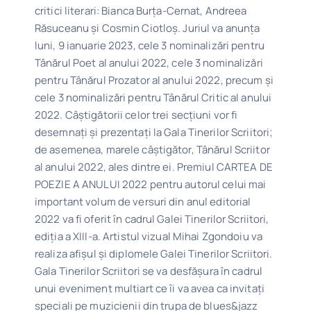
critici literari: Bianca Burţa-Cernat, Andreea
Răsuceanu şi Cosmin Ciotloș. Juriul va anunţa
luni, 9 ianuarie 2023, cele 3 nominalizări pentru
Tânărul Poet al anului 2022, cele 3 nominalizări
pentru Tânărul Prozator al anului 2022, precum şi
cele 3 nominalizări pentru Tânărul Critic al anului
2022. Câştigătorii celor trei secţiuni vor fi
desemnaţi şi prezentaţi la Gala Tinerilor Scriitori;
de asemenea, marele câştigător, Tânărul Scriitor
al anului 2022, ales dintre ei. Premiul CARTEA DE
POEZIE A ANULUI 2022 pentru autorul celui mai
important volum de versuri din anul editorial
2022 va fi oferit în cadrul Galei Tinerilor Scriitori,
ediția a XIII-a. Artistul vizual Mihai Zgondoiu va
realiza afişul și diplomele Galei Tinerilor Scriitori.
Gala Tinerilor Scriitori se va desfăşura în cadrul
unui eveniment multiart ce îi va avea ca invitați
speciali pe muzicienii din trupa de blues&jazz