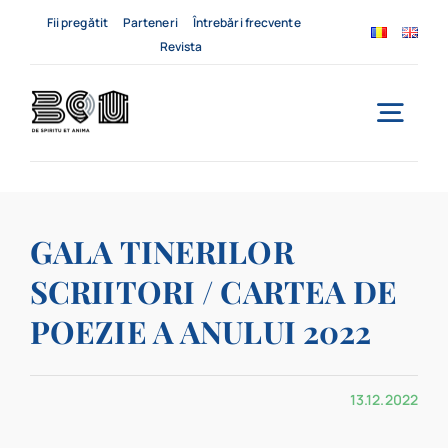
Skip
Fii pregătit
Parteneri
Întrebări frecvente
to
Revista
content
Togg
Navi
Acasă
GALA TINERILOR
Despre noi
SCRIITORI / CARTEA DE
Servicii
POEZIE A ANULUI 2022
Evenimente
13.12.2022
Contact