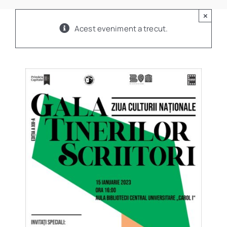
Program
×
Acest eveniment a trecut.
Biblioteca digitală
Catalog