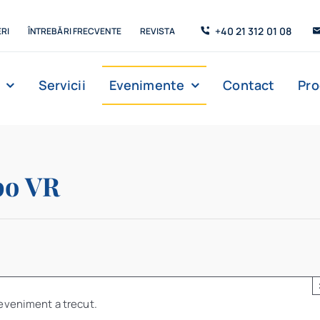
+40 21 312 01 08
RI
ÎNTREBĂRI FRECVENTE
REVISTA
Servicii
Evenimente
Contact
Pr
xpo VR
eveniment a trecut.