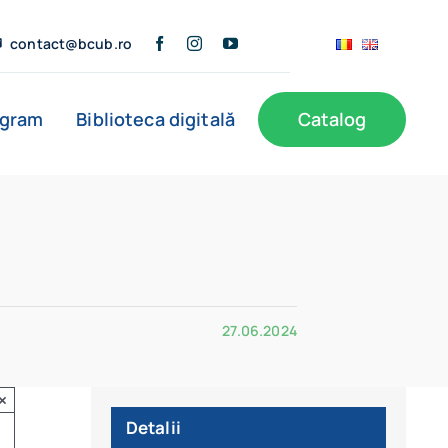
contact@bcub.ro
ogram
Biblioteca digitală
Catalog
27.06.2024
×
Detalii