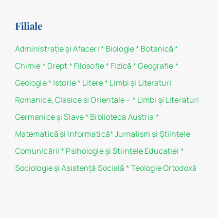
Filiale
Administraţie şi Afaceri
*
Biologie
*
Botanică
*
Chimie
*
Drept
*
Filosofie
*
Fizică
*
Geografie
*
Geologie
*
Istorie
*
Litere
*
Limbi și Literaturi
Romanice, Clasice si Orientale –
*
Limbi și Literaturi
Germanice şi Slave
*
Biblioteca Austria
*
Matematicã și Informatică
*
Jurnalism şi Ştiinţele
Comunicării
*
Psihologie şi Ştiinţele Educaţiei
*
Sociologie şi Asistenţă Socială
*
Teologie Ortodoxă