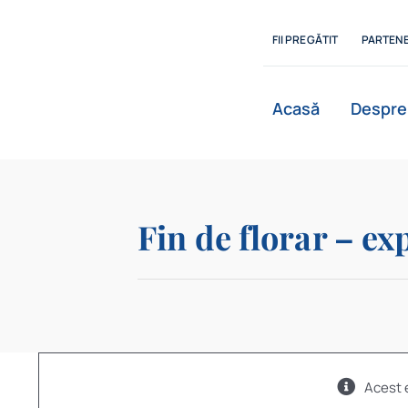
Skip
to
FII PREGĂTIT
PARTENE
content
Acasă
Despre
Fin de florar – e
Acest 