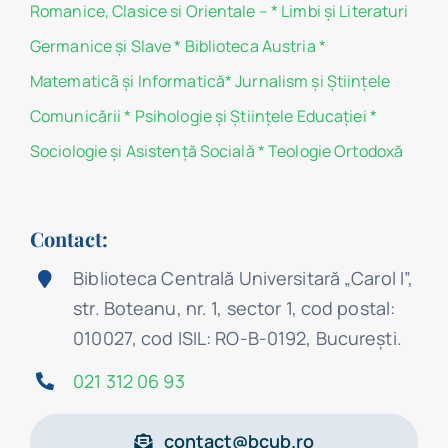
Romanice, Clasice si Orientale –
*
Limbi și Literaturi
Germanice şi Slave
*
Biblioteca Austria
*
Matematicã și Informatică
*
Jurnalism şi Ştiinţele
Comunicării
*
Psihologie şi Ştiinţele Educaţiei
*
Sociologie şi Asistenţă Socială
*
Teologie Ortodoxă
Contact:
Biblioteca Centrală Universitară „Carol I”,
str. Boteanu, nr. 1, sector 1, cod postal:
010027, cod ISIL: RO-B-0192, Bucureşti.
021 312 06 93
contact@bcub.ro