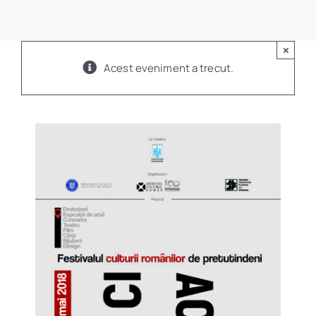
Program
×
Biblioteca digitală
Acest eveniment a trecut.
Catalog