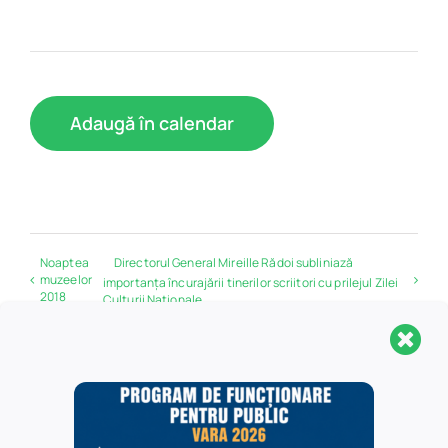
Adaugă în calendar
Noaptea
Directorul General Mireille Rădoi subliniază
muzeelor
importanța încurajării tinerilor scriitori cu prilejul Zilei
2018
Culturii Naționale
Detalii