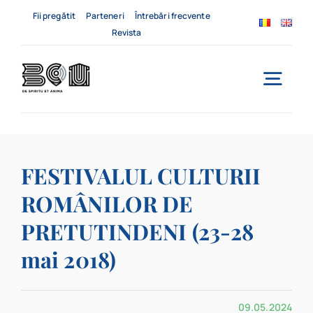
Skip
Fii pregătit
Parteneri
Întrebări frecvente
to
Revista
content
Togg
Navi
Acasă
FESTIVALUL CULTURII
Despre noi
ROMÂNILOR DE
Servicii
PRETUTINDENI (23-28
Evenimente
mai 2018)
Contact
09.05.2024