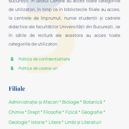
Bucureşti. În Sediul Central au acces toate categoriile
de utilizatori, în timp ce în bibliotecile filiale au acces,
la centrele de împrumut, numai studenţii şi cadrele
didactice ale facultăților Universității din București, iar
în sălile de lectură ale acestora au acces toate
categoriile de utilizatori.
Politica de confidențialitate
Politica de cookie-uri
Filiale
Administraţie şi Afaceri
*
Biologie
*
Botanică
*
Chimie
*
Drept
*
Filosofie
*
Fizică
*
Geografie
*
Geologie
*
Istorie
*
Litere
*
Limbi și Literaturi