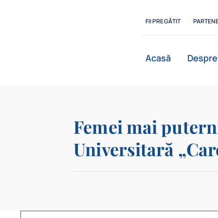
Skip
to
FII PREGĂTIT
PARTENE
content
Acasă
Despre
Femei mai puterni
Universitară „Caro