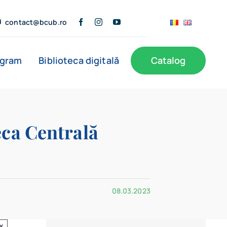
contact@bcub.ro
ogram
Biblioteca digitală
Catalog
eca Centrală
08.03.2023
×