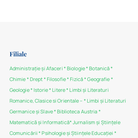
Filiale
Administraţie şi Afaceri
*
Biologie
*
Botanică
*
Chimie
*
Drept
*
Filosofie
*
Fizică
*
Geografie
*
Geologie
*
Istorie
*
Litere
*
Limbi și Literaturi
Romanice, Clasice si Orientale –
*
Limbi și Literaturi
Germanice şi Slave
*
Biblioteca Austria
*
Matematicã și Informatică
*
Jurnalism şi Ştiinţele
Comunicării
*
Psihologie şi Ştiinţele Educaţiei
*