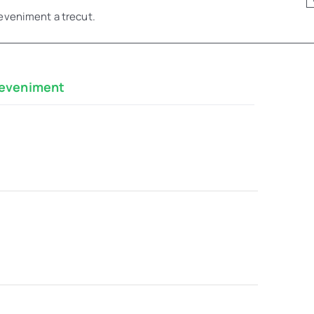
eveniment a trecut.
eveniment