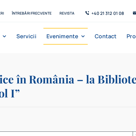
+40 21 312 01 08
RI
ÎNTREBĂRI FRECVENTE
REVISTA
Servicii
Evenimente
Contact
Pr
ce în România – la Bibliot
l I”