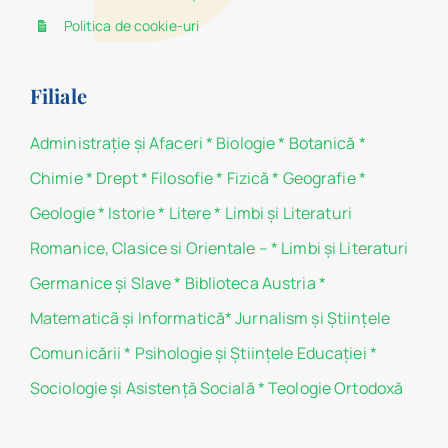
Politica de cookie-uri
Filiale
Administraţie şi Afaceri
*
Biologie
*
Botanică
*
Chimie
*
Drept
*
Filosofie
*
Fizică
*
Geografie
*
Geologie
*
Istorie
*
Litere
*
Limbi și Literaturi
Romanice, Clasice si Orientale –
*
Limbi și Literaturi
Germanice şi Slave
*
Biblioteca Austria
*
Matematicã și Informatică
*
Jurnalism şi Ştiinţele
Comunicării
*
Psihologie şi Ştiinţele Educaţiei
*
Sociologie şi Asistenţă Socială
*
Teologie Ortodoxă