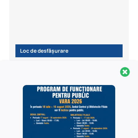
Loc de desfășurare
Aula Bibliotecii Centrale Universitare „Carol I”
Calea Victoriei 88
Bucuresti
,
+ Hartă Google
Vezi site-ul web Loc de desfășurare