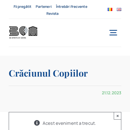
Skip
Fii pregătit
Parteneri
Întrebări frecvente
to
Revista
content
Togg
Navi
Acasă
Crăciunul Copiilor
Despre noi
Servicii
21.12.2023
Evenimente
×
Contact
Acest eveniment a trecut.