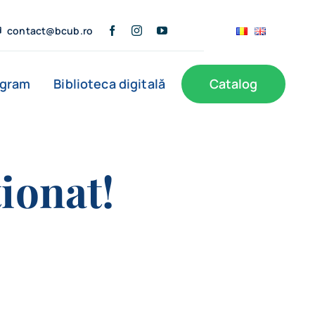
contact@bcub.ro
ogram
Biblioteca digitală
Catalog
ionat!