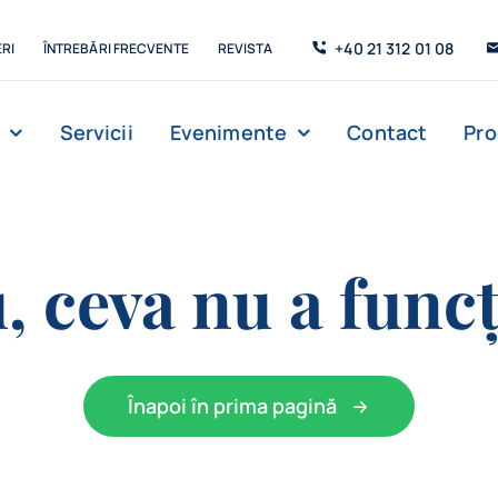
+40 21 312 01 08
RI
ÎNTREBĂRI FRECVENTE
REVISTA
Servicii
Evenimente
Contact
Pr
, ceva nu a funcț
Înapoi în prima pagină