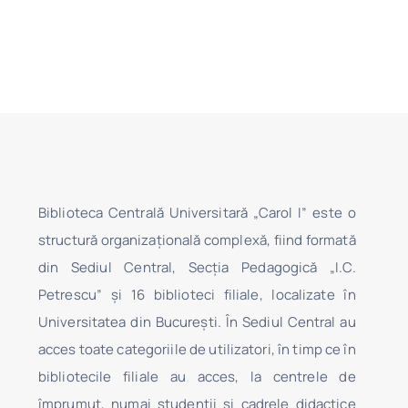
Biblioteca Centrală Universitară „Carol I” este o
structură organizaţională complexă, fiind formată
din Sediul Central, Secţia Pedagogică „I.C.
Petrescu” şi 16 biblioteci filiale, localizate în
Universitatea din Bucureşti. În Sediul Central au
acces toate categoriile de utilizatori, în timp ce în
bibliotecile filiale au acces, la centrele de
împrumut, numai studenţii şi cadrele didactice