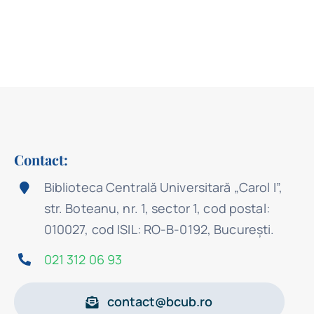
Contact:
Biblioteca Centrală Universitară „Carol I”,
str. Boteanu, nr. 1, sector 1, cod postal:
010027, cod ISIL: RO-B-0192, Bucureşti.
021 312 06 93
contact@bcub.ro