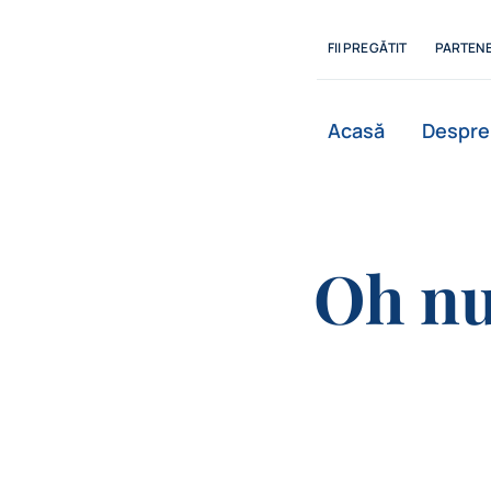
Skip
to
FII PREGĂTIT
PARTENE
content
Acasă
Despre
Oh nu