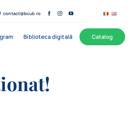
contact@bcub.ro
ogram
Biblioteca digitală
Catalog
ionat!