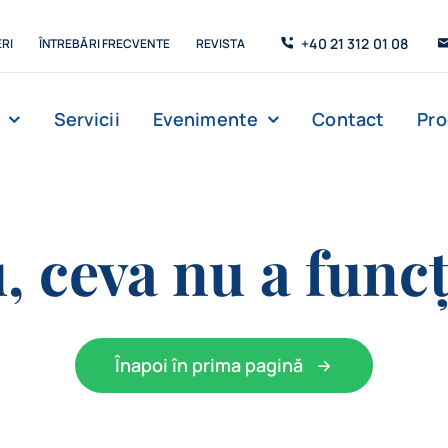
+40 21 312 01 08
RI
ÎNTREBĂRI FRECVENTE
REVISTA
Servicii
Evenimente
Contact
Pr
, ceva nu a funcț
Înapoi în prima pagină