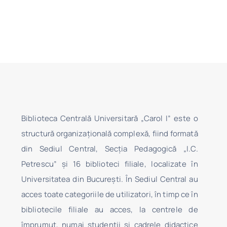
Biblioteca Centrală Universitară „Carol I” este o
structură organizaţională complexă, fiind formată
din Sediul Central, Secţia Pedagogică „I.C.
Petrescu” şi 16 biblioteci filiale, localizate în
Universitatea din Bucureşti. În Sediul Central au
acces toate categoriile de utilizatori, în timp ce în
bibliotecile filiale au acces, la centrele de
împrumut, numai studenţii şi cadrele didactice