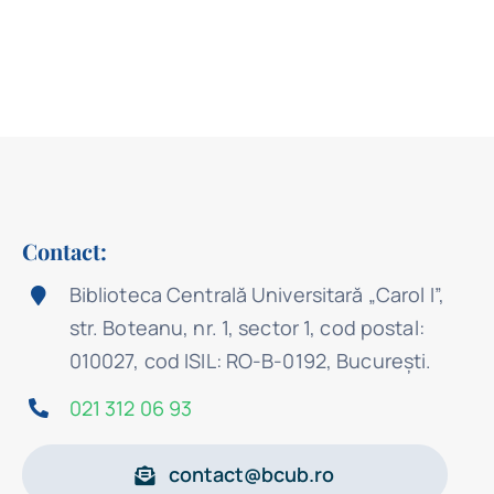
Contact:
Biblioteca Centrală Universitară „Carol I”,
str. Boteanu, nr. 1, sector 1, cod postal:
010027, cod ISIL: RO-B-0192, Bucureşti.
021 312 06 93
contact@bcub.ro