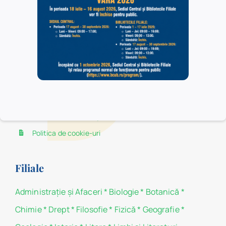
Bucureşti. În Sediul Central au acces toate categoriile
de utilizatori, în timp ce în bibliotecile filiale au acces,
la centrele de împrumut, numai studenţii şi cadrele
didactice ale facultăților Universității din București, iar
în sălile de lectură ale acestora au acces toate
categoriile de utilizatori.
Politica de confidențialitate
Politica de cookie-uri
Filiale
Administraţie şi Afaceri
*
Biologie
*
Botanică
*
Chimie
*
Drept
*
Filosofie
*
Fizică
*
Geografie
*