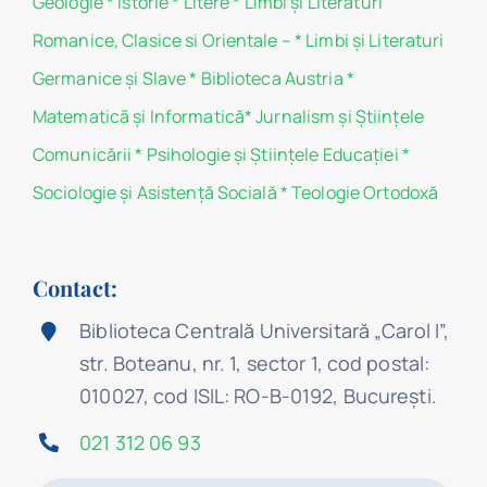
Geologie
*
Istorie
*
Litere
*
Limbi și Literaturi
Romanice, Clasice si Orientale –
*
Limbi și Literaturi
Germanice şi Slave
*
Biblioteca Austria
*
Matematicã și Informatică
*
Jurnalism şi Ştiinţele
Comunicării
*
Psihologie şi Ştiinţele Educaţiei
*
Sociologie şi Asistenţă Socială
*
Teologie Ortodoxă
Contact:
Biblioteca Centrală Universitară „Carol I”,
str. Boteanu, nr. 1, sector 1, cod postal:
010027, cod ISIL: RO-B-0192, Bucureşti.
021 312 06 93