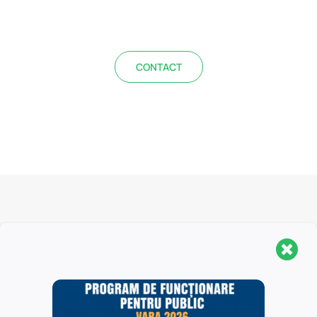
CONTACT
Biblioteca Centrală Universitară „Carol I” este o
structură organizaţională complexă, fiind formată din
Sediul Central, Secţia Pedagogică „I.C. Petrescu” şi 16
biblioteci filiale, localizate în Universitatea din