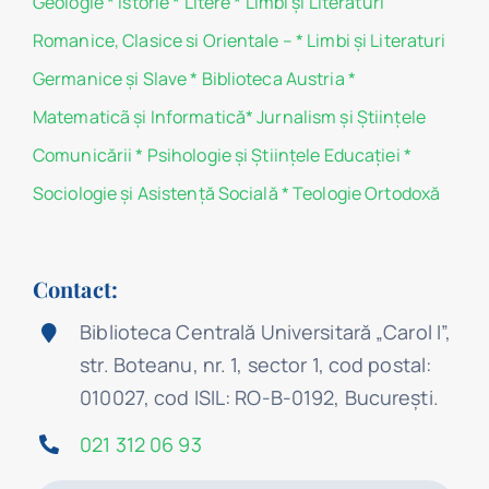
Geologie
*
Istorie
*
Litere
*
Limbi și Literaturi
Romanice, Clasice si Orientale –
*
Limbi și Literaturi
Germanice şi Slave
*
Biblioteca Austria
*
Matematicã și Informatică
*
Jurnalism şi Ştiinţele
Comunicării
*
Psihologie şi Ştiinţele Educaţiei
*
Sociologie şi Asistenţă Socială
*
Teologie Ortodoxă
Contact:
Biblioteca Centrală Universitară „Carol I”,
str. Boteanu, nr. 1, sector 1, cod postal:
010027, cod ISIL: RO-B-0192, Bucureşti.
021 312 06 93