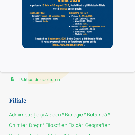
Bucureşti. În Sediul Central au acces toate categoriile
de utilizatori, în timp ce în bibliotecile filiale au acces,
la centrele de împrumut, numai studenţii şi cadrele
didactice ale facultăților Universității din București, iar
în sălile de lectură ale acestora au acces toate
categoriile de utilizatori.
Politica de confidențialitate
Politica de cookie-uri
Filiale
Administraţie şi Afaceri
*
Biologie
*
Botanică
*
Chimie
*
Drept
*
Filosofie
*
Fizică
*
Geografie
*