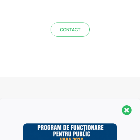
CONTACT
Biblioteca Centrală Universitară „Carol I” este o
structură organizaţională complexă, fiind formată din
Sediul Central, Secţia Pedagogică „I.C. Petrescu” şi 16
biblioteci filiale, localizate în Universitatea din