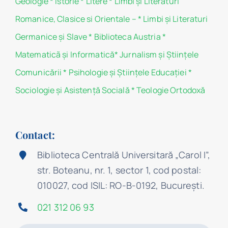
Geologie
*
Istorie
*
Litere
*
Limbi și Literaturi
Romanice, Clasice si Orientale –
*
Limbi și Literaturi
Germanice şi Slave
*
Biblioteca Austria
*
Matematicã și Informatică
*
Jurnalism şi Ştiinţele
Comunicării
*
Psihologie şi Ştiinţele Educaţiei
*
Sociologie şi Asistenţă Socială
*
Teologie Ortodoxă
Contact:
Biblioteca Centrală Universitară „Carol I”,
str. Boteanu, nr. 1, sector 1, cod postal:
010027, cod ISIL: RO-B-0192, Bucureşti.
021 312 06 93