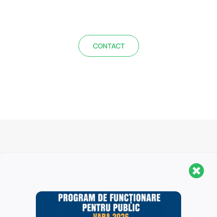
CONTACT
Biblioteca Centrală Universitară „Carol I” este o
structură organizaţională complexă, fiind formată din
Sediul Central, Secţia Pedagogică „I.C. Petrescu” şi 16
biblioteci filiale, localizate în Universitatea din