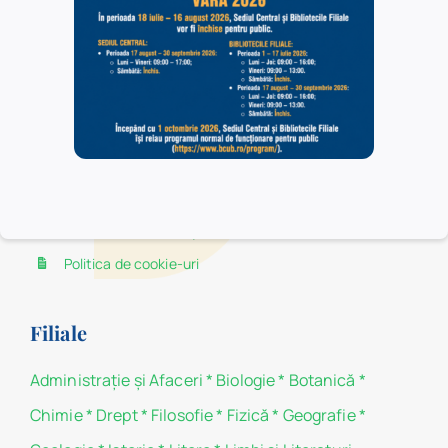
Bucureşti. În Sediul Central au acces toate categoriile
de utilizatori, în timp ce în bibliotecile filiale au acces,
la centrele de împrumut, numai studenţii şi cadrele
didactice ale facultăților Universității din București, iar
în sălile de lectură ale acestora au acces toate
categoriile de utilizatori.
Politica de confidențialitate
Politica de cookie-uri
Filiale
Administraţie şi Afaceri
*
Biologie
*
Botanică
*
Chimie
*
Drept
*
Filosofie
*
Fizică
*
Geografie
*