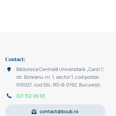
Contact:
Biblioteca Centrală Universitară „Carol I”,
str. Boteanu, nr. 1, sector 1, cod postal:
010027, cod ISIL: RO-B-0192, Bucureşti.
021 312 06 93
contact@bcub.ro