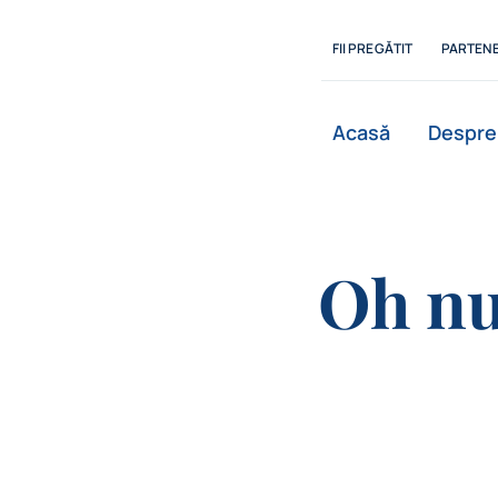
Skip
to
FII PREGĂTIT
PARTENE
content
Acasă
Despre
Oh nu