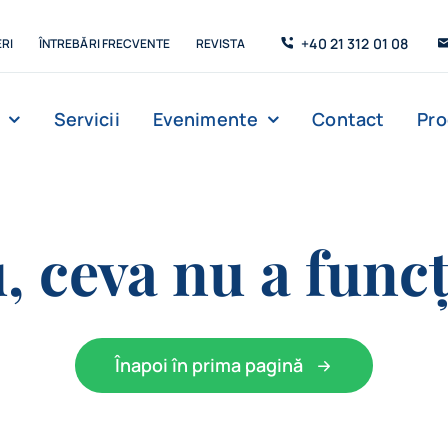
+40 21 312 01 08
RI
ÎNTREBĂRI FRECVENTE
REVISTA
Servicii
Evenimente
Contact
Pr
, ceva nu a funcț
Înapoi în prima pagină