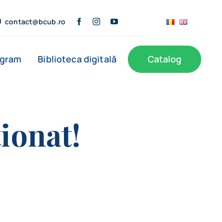
contact@bcub.ro
ogram
Biblioteca digitală
Catalog
ionat!