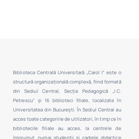
Biblioteca Centrală Universitară „Carol I” este o
structură organizaţională complexă, fiind formată
din Sediul Central, Secţia Pedagogică „I.C.
Petrescu” şi 16 biblioteci filiale, localizate în
Universitatea din Bucureşti. În Sediul Central au
acces toate categoriile de utilizatori, în timp ce în
bibliotecile filiale au acces, la centrele de
împrumut, numai studenţii şi cadrele didactice